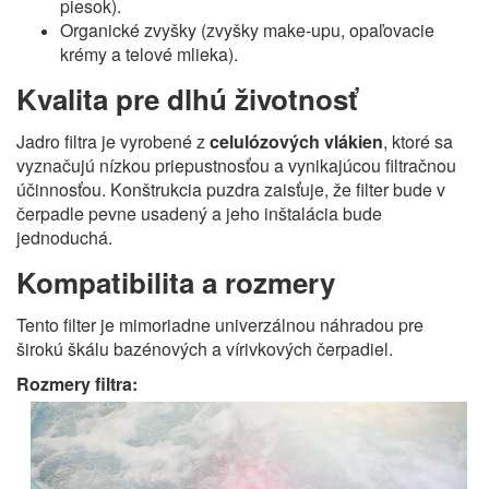
piesok).
Organické zvyšky (zvyšky make-upu, opaľovacie
krémy a telové mlieka).
Kvalita pre dlhú životnosť
Jadro filtra je vyrobené z
celulózových vlákien
, ktoré sa
vyznačujú nízkou priepustnosťou a vynikajúcou filtračnou
účinnosťou. Konštrukcia puzdra zaisťuje, že filter bude v
čerpadle pevne usadený a jeho inštalácia bude
jednoduchá.
Kompatibilita a rozmery
Tento filter je mimoriadne univerzálnou náhradou pre
širokú škálu bazénových a vírivkových čerpadiel.
Rozmery filtra: