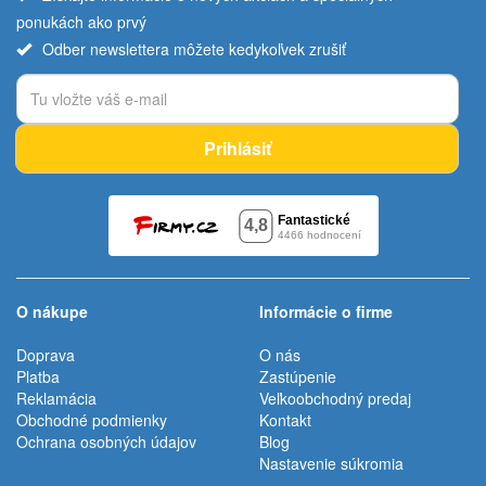
ponukách ako prvý
Odber newslettera môžete kedykoľvek zrušiť
Prihlásiť
O nákupe
Informácie o firme
Doprava
O nás
Platba
Zastúpenie
Reklamácia
Veľkoobchodný predaj
Obchodné podmienky
Kontakt
Ochrana osobných údajov
Blog
Nastavenie súkromia