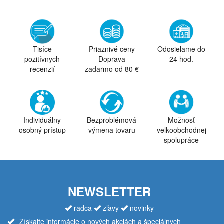
Tisíce
Priaznivé ceny
Odosielame do
pozitívnych
Doprava
24 hod.
recenzií
zadarmo od 80 €
Individuálny
Bezproblémová
Možnosť
osobný prístup
výmena tovaru
veľkoobchodnej
spolupráce
NEWSLETTER
radca
zľavy
novinky
Získajte informácie o nových akciách a špeciálnych