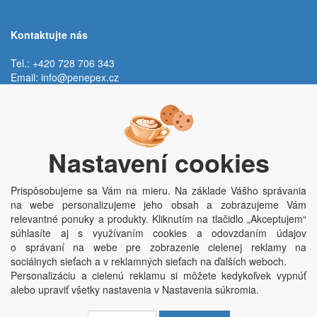
Kontaktujte nás
Tel.: +420 728 706 343
Email:
info@penepex.cz
Po - Pi:
9:00 - 15:00 hod.
Trávník 2076, 686 03 Staré Město
Nastavení cookies
Prispôsobujeme sa Vám na mieru. Na základe Vášho správania
na webe personalizujeme jeho obsah a zobrazujeme Vám
relevantné ponuky a produkty. Kliknutím na tlačidlo „Akceptujem“
súhlasíte aj s využívaním cookies a odovzdaním údajov
o správaní na webe pre zobrazenie cielenej reklamy na
Copyright © Penepex s.r.o. 2025, powered by
ABRA E-shop
sociálnych sieťach a v reklamných sieťach na ďalších weboch.
Penepex s.r.o., Za Špicí 1798, 686 03 Staré Město; IČO: 03220923; DIČ:
Personalizáciu a cielenú reklamu si môžete kedykoľvek vypnúť
CZ03220923; zápis do obchodního rejstříku dne 22. 7. 2014, krajský soud v
alebo upraviť všetky nastavenia v Nastavenia súkromia.
Brně oddíl C, vložka 84002