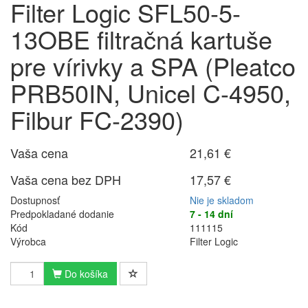
Filter Logic SFL50-5-
13OBE filtračná kartuše
pre vírivky a SPA (Pleatco
PRB50IN, Unicel C-4950,
Filbur FC-2390)
Vaša cena
21,61 €
Vaša cena bez DPH
17,57 €
Dostupnosť
Nie je skladom
Predpokladané dodanie
7 - 14 dní
Kód
111115
Výrobca
Filter Logic
Do košíka