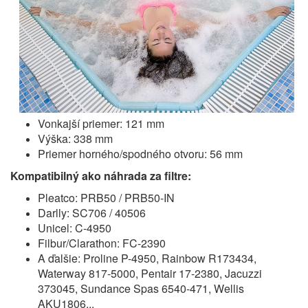
Vonkajší priemer: 121 mm
Výška: 338 mm
Priemer horného/spodného otvoru: 56 mm
Kompatibilný ako náhrada za filtre:
Pleatco: PRB50 / PRB50-IN
Darlly: SC706 / 40506
Unicel: C-4950
Filbur/Clarathon: FC-2390
A ďalšie: Proline P-4950, Rainbow R173434,
Waterway 817-5000, Pentair 17-2380, Jacuzzi
373045, Sundance Spas 6540-471, Wellis
AKU1806...