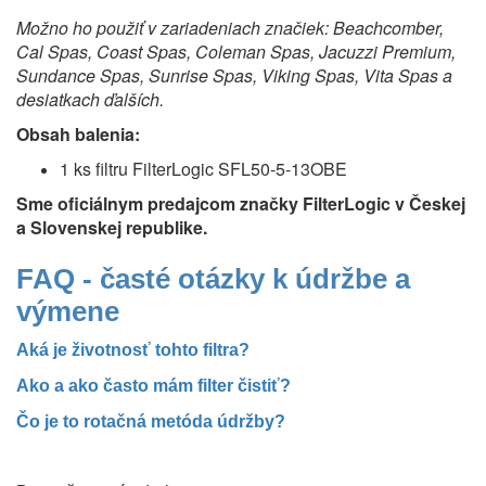
Možno ho použiť v zariadeniach značiek: Beachcomber,
Cal Spas, Coast Spas, Coleman Spas, Jacuzzi Premium,
Sundance Spas, Sunrise Spas, Viking Spas, Vita Spas a
desiatkach ďalších.
Obsah balenia:
1 ks filtru FilterLogic SFL50-5-13OBE
Sme oficiálnym predajcom značky FilterLogic v Českej
a Slovenskej republike.
FAQ - časté otázky k údržbe a
výmene
Aká je životnosť tohto filtra?
Ako a ako často mám filter čistiť?
Čo je to rotačná metóda údržby?