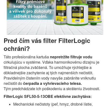
Pred čím vás filter FilterLogic
ochráni?
Táto profesionálna kartuša
nepretržite filtruje vodu
cirkulujúcu v systéme. Vďaka harmonikovému dizajnu je
filtračná plocha zväčšená. To umožňuje rýchlejšie a
dôkladnejšie zachytenie aj tých najmenších nečistôt.
Pravidelným čistením vody navyše zabránite vniknutiu
nečistôt do
čerpadla a vyhrievacieho telesa.
Tým predchádzate ich poškodeniu a skráteniu životnosti.
FilterLogic SFL50-5-13OBE efektívne zachytáva:
Mechanické nečistoty (peľ, hmyz, drobné lístie,