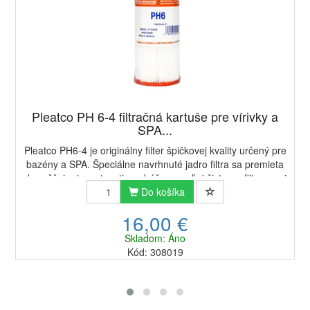
Pleatco PH 6-4 filtračná kartuše pre vírivky a
SPA...
Pleatco PH6-4 je originálny filter špičkovej kvality určený pre
bazény a SPA. Špeciálne navrhnuté jadro filtra sa premieta
do vyššej priepustnosti a odráža vo veľmi čisto prefiltrovanej
vode. Životnos...
Do košíka
16,00 €
Skladom: Áno
Kód: 308019