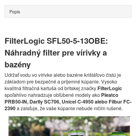
Popis
FilterLogic SFL50-5-13OBE:
Náhradný filter pre vírivky a
bazény
Udržať vodu vo vírivke alebo bazéne krištáľovo čistú je
základom pre bezpečné a príjemné kúpanie. Vysoko
kvalitná filtračná kartuša od britskej značky
FilterLogic
spoľahlivo nahradzuje obľúbené modely ako
Pleatco
PRB50-IN, Darlly SC706, Unicel C-4950 alebo Filbur FC-
2390
a zaisťuje, že vaše kúpanie nebude ničím rušené.