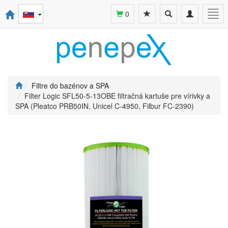
Toggle
Toggle
Togg
0
search
navigation
navi
Filtre do bazénov a SPA
Filter Logic SFL50-5-13OBE filtračná kartuše pre vírivky a
SPA (Pleatco PRB50IN, Unicel C-4950, Filbur FC-2390)