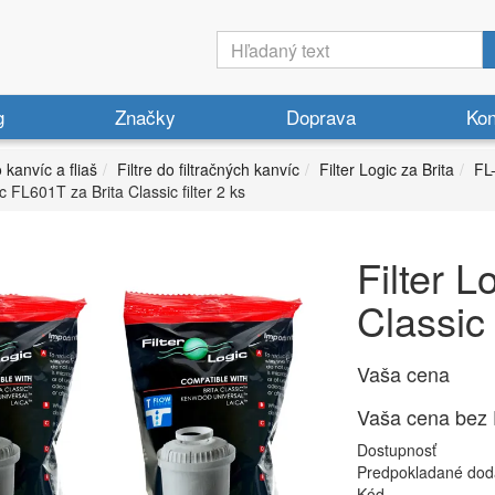
g
Značky
Doprava
Kon
o kanvíc a fliaš
Filtre do filtračných kanvíc
Filter Logic za Brita
FL-
ic FL601T za Brita Classic filter 2 ks
Filter 
Classic 
Vaša cena
Vaša cena bez
Dostupnosť
Predpokladané dod
Kód