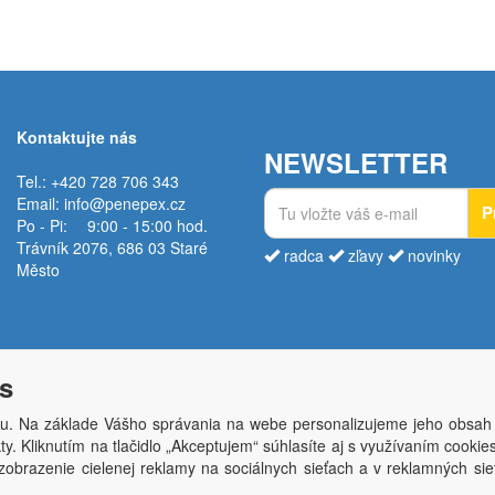
Kontaktujte nás
NEWSLETTER
Tel.: +420 728 706 343
Email:
info@penepex.cz
P
Po - Pi:
9:00 - 15:00 hod.
Trávník 2076, 686 03 Staré
radca
zľavy
novinky
Město
s
u. Na základe Vášho správania na webe personalizujeme jeho obsah
y. Kliknutím na tlačidlo „Akceptujem“ súhlasíte aj s využívaním cooki
Copyright © Penepex s.r.o. 2025, powered by
ABRA E-shop
obrazenie cielenej reklamy na sociálnych sieťach a v reklamných sie
ěsto; IČO: 03220923; DIČ: CZ03220923; zápis do obchodního rejstříku dne 22. 7. 2