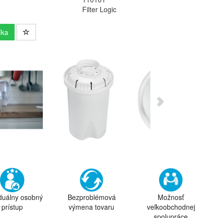
Filter Logic
íka
iduálny osobný
Bezproblémová
Možnosť
prístup
výmena tovaru
veľkoobchodnej
spolupráce