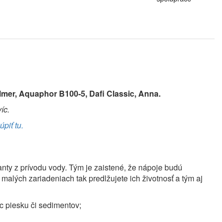
elmer, Aquaphor B100-5, Dafi Classic, Anna.
íc.
piť tu.
nty z prívodu vody. Tým je zaistené, že nápoje budú
 malých zariadeniach tak predlžujete ich životnosť a tým aj
c piesku či sedimentov;