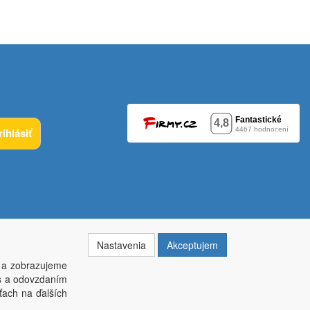
rihlásiť
Nastavenia
Akceptujem
 a zobrazujeme
es a odovzdaním
ťach na ďalších
014, krajský soud v Brně oddíl C, vložka 84002