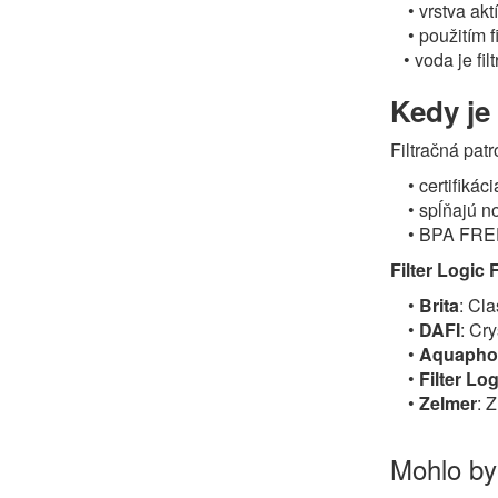
• vrstva aktí
• použitím fi
• voda je filt
Kedy je
Filtračná pa
• certifiká
• spĺňajú n
• BPA FREE 
Filter Logic
•
Brita
: Cla
•
DAFI
: Cry
•
Aquapho
•
Filter Log
•
Zelmer
: 
Mohlo by