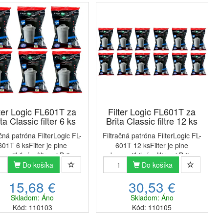
lter Logic FL601T za
Filter Logic FL601T za
ta Classic filter 6 ks
Brita Classic filtre 12 ks
ačná patróna FilterLogic FL-
Filtračná patróna FilterLogic FL-
601T 6 ksFilter je plne
601T 12 ksFilter je plne
patibilný s filtrami Brita
kompatibilný s filtrami Brita
ssic, Kenwood Universal,
Do košíka
Classic, Kenwood Universal,
Do košíka
er, Aquaphor B100-5, Dafi
Zelmer, Aquaphor B100-5, Dafi
15,68 €
30,53 €
sic, Anna.TIP: Tento filter
Classic, Anna.TIP: Tento filter
 okrúhly tvar a použí...
má okrúhly tvar a použ...
Skladom: Áno
Skladom: Áno
Kód: 110103
Kód: 110105