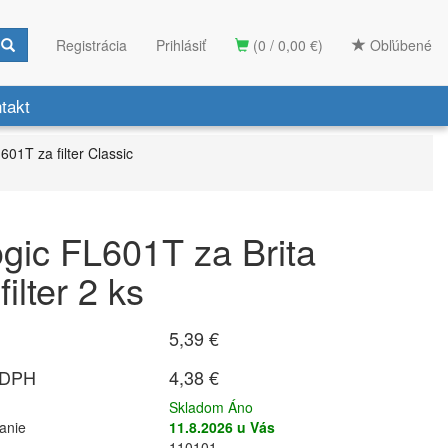
Registrácia
Prihlásiť
(0 / 0,00 €)
Obľúbené
takt
601T za filter Classic
Logic FL601T za Brita
filter 2 ks
5,39 €
 DPH
4,38 €
Skladom Áno
anie
11.8.2026 u Vás
110101