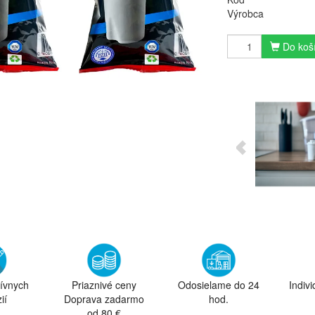
Výrobca
Do koš
tívnych
Priaznivé ceny
Odosielame do 24
Indiv
ií
Doprava zadarmo
hod.
od 80 €