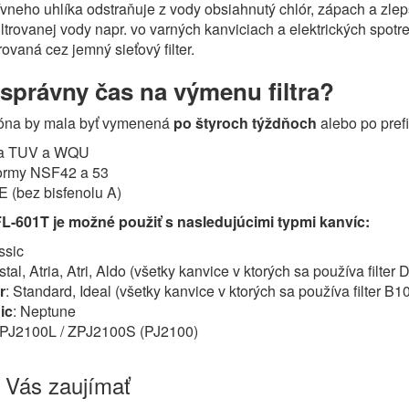
vneho uhlíka odstraňuje z vody obsiahnutý chlór, zápach a zlep
ltrovanej vody napr. vo varných kanviciach a elektrických spo
rovaná cez jemný sieťový filter.
 správny čas na výmenu filtra?
tróna by mala byť vymenená
po štyroch týždňoch
alebo po prefi
cia TUV a WQU
ormy NSF42 a 53
(bez bisfenolu A)
 FL-601T je možné použiť s nasledujúcimi typmi kanvíc:
ssic
stal, Atria, Atri, Aldo (všetky kanvice v ktorých sa používa filter 
r
: Standard, Ideal (všetky kanvice v ktorých sa používa filter B1
ic
: Neptune
ZPJ2100L / ZPJ2100S (PJ2100)
 Vás zaujímať