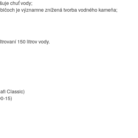
šuje chuť vody;
trebičoch je významne znížená tvorba vodného kameňa;
ltrovaní 150 litrov vody.
Dafi Classic)
00-15)