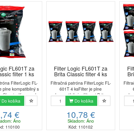
Logic FL601T za
Filter Logic FL601T za
Fi
assic filter 1 ks
Brita Classic filter 4 ks
Bri
tróna FilterLogic FL-
Filtračná patróna FilterLogic FL-
Filtr
je plne kompatibilný s
601T 4 ksFilter je plne
ita Classic, Kenwood
kompatibilný s filtrami Brita
kom
, Zelmer, Aquaphor
Do košíka
Classic, Kenwood Universal,
Do košíka
Cla
i Classic, Anna.TIP:
Zelmer, Aquaphor B100-5, Dafi
Zelm
,74 €
10,78 €
er má okrúhly tvar a
Classic, Anna.TIP: Tento filter
Clas
oužíva s...
má okrúhly tvar a použí...
má
ladom: Áno
Skladom: Áno
d: 110100
Kód: 110102