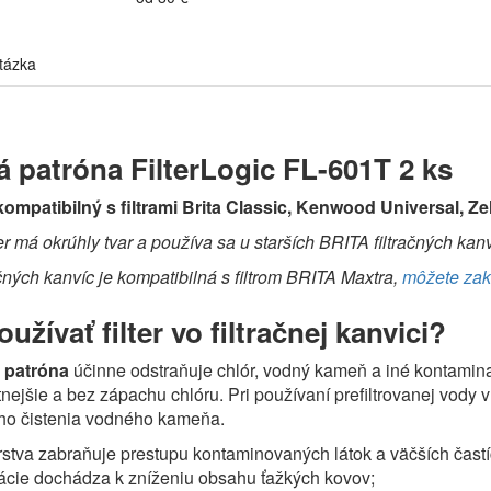
tázka
ná patróna FilterLogic FL-601T 2 ks
kompatibilný s filtrami Brita Classic, Kenwood Universal, Z
ter má okrúhly tvar a používa sa u starších BRITA filtračných kanv
ačných kanvíc je kompatibilná s filtrom BRITA Maxtra,
môžete zakú
užívať filter vo filtračnej kanvici?
á patróna
účinne odstraňuje chlór, vodný kameň a iné kontamina
tnejšie a bez zápachu chlóru. Pri používaní prefiltrovanej vody v
ého čistenia vodného kameňa.
rstva zabraňuje prestupu kontaminovaných látok a väčších častí
ácie dochádza k zníženiu obsahu ťažkých kovov;