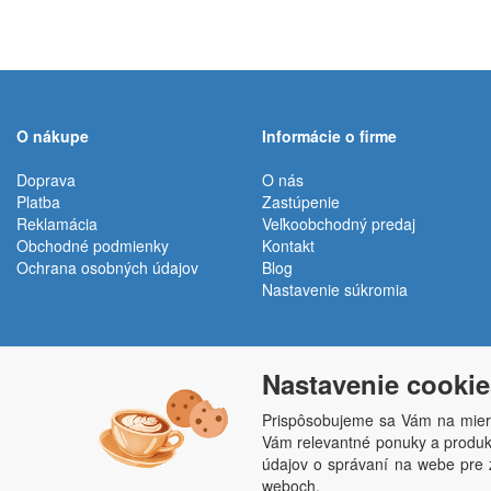
O nákupe
Informácie o firme
Doprava
O nás
Platba
Zastúpenie
Reklamácia
Veľkoobchodný predaj
Obchodné podmienky
Kontakt
Ochrana osobných údajov
Blog
Nastavenie súkromia
Nastavenie cookie
Prispôsobujeme sa Vám na mier
Vám relevantné ponuky a produkt
údajov o správaní na webe pre z
Penepex s.r.o., Za Špicí 1798, 686 03 Staré M
weboch.