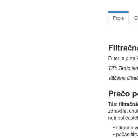
Popis
O
Filtrač
Filter je plne
TIP: Tento fil
Väčšina filtr
Prečo po
Táto
filtračn
zdravšie, chu
nutnosť čast
• filtračná v
• počas filtr