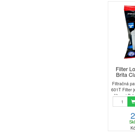
Filter 
Brita Cl
Filtračná pa
601T Filter 
filtrami Br
Universal
B100-5, Daf
2
Tento filt
p
Sk
Kó