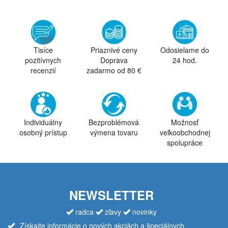
Tisíce
Priaznivé ceny
Odosielame do
pozitívnych
Doprava
24 hod.
recenzií
zadarmo od 80 €
Individuálny
Bezproblémová
Možnosť
osobný prístup
výmena tovaru
veľkoobchodnej
spolupráce
NEWSLETTER
radca
zľavy
novinky
Získajte informácie o nových akciách a špeciálnych