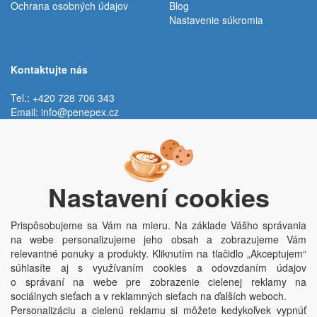
Ochrana osobných údajov
Blog
Nastavenie súkromia
Kontaktujte nás
Tel.: +420 728 706 343
Email:
info@penepex.cz
Po - Pi:
9:00 - 15:00 hod.
Trávník 2076, 686 03 Staré Město
Nastavení cookies
Prispôsobujeme sa Vám na mieru. Na základe Vášho správania
na webe personalizujeme jeho obsah a zobrazujeme Vám
relevantné ponuky a produkty. Kliknutím na tlačidlo „Akceptujem“
súhlasíte aj s využívaním cookies a odovzdaním údajov
o správaní na webe pre zobrazenie cielenej reklamy na
Copyright © Penepex s.r.o. 2025, powered by
ABRA E-shop
sociálnych sieťach a v reklamných sieťach na ďalších weboch.
Penepex s.r.o., Za Špicí 1798, 686 03 Staré Město; IČO: 03220923; DIČ:
Personalizáciu a cielenú reklamu si môžete kedykoľvek vypnúť
CZ03220923; zápis do obchodního rejstříku dne 22. 7. 2014, krajský soud v