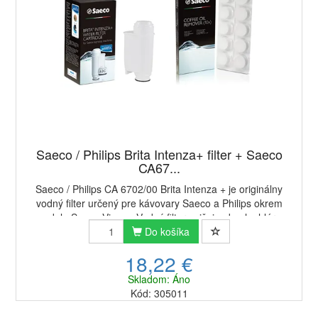
Saeco / Philips Brita Intenza+ filter + Saeco
CA67...
Saeco / Philips CA 6702/00 Brita Intenza + je originálny
vodný filter určený pre kávovary Saeco a Philips okrem
modelu Saeco Vienna.Vodný filter znižuje obsah chlóru,
medi a iných nežiaducich prvkov o...
Do košíka
18,22 €
Skladom: Áno
Kód: 305011