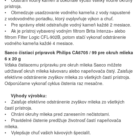
• Odstráni vodný kameň a dokonale vyčistí všetky vodné okruhy
prístroja.
• Obmedzuje usadzovanie vodného kameňa z vody napustené
z vodovodného poriadku, ktorý ovplyvňuje výkon a chuť.
• Pre správny efekt odstraňujte vodný kameň každé 2 mesiace.
• Ak je prístroj vybavený vodným filtrom Brita Intenza+ alebo
filtrom Filter Logic CFL-902B, potom stačí vykonať odstránenie
vodného kameňa každé 4 mesiace.
Saeco čistiaci prípravok Philips CA6705 / 99 pre okruh mlieka
6 x 20 g
Vďaka čistiacemu prípravku pre okruh mlieka Saeco môžete
udržiavať okruh mlieka kávovaru alebo napeňovača čistý. Zaisťuje
efektívne odstránenie zvyškov mlieka zo všetkých častí prístroja.
Odporúčame vykonať cyklus čistenia raz mesačne.
Výhody výrobku:
• Zaisťuje efektívne odstránenie zvyškov mlieka zo všetkých
častí prístroja.
• Chráni okruhy mlieka pred zanesením nečistotami.
• Pravidelné čistenie predlžuje životnosť častí napeňovača
mlieka.
• Vylepšuje chuť vašich kávových špecialít.