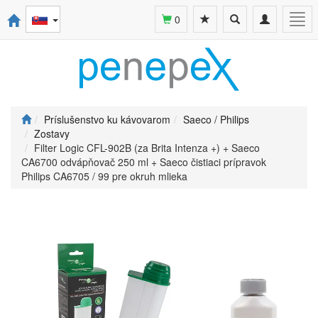
Toggle
Toggle
Togg
0
search
navigation
navi
Príslušenstvo ku kávovarom
Saeco / Philips
Zostavy
Filter Logic CFL-902B (za Brita Intenza +) + Saeco
CA6700 odvápňovač 250 ml + Saeco čistiaci prípravok
Philips CA6705 / 99 pre okruh mlieka