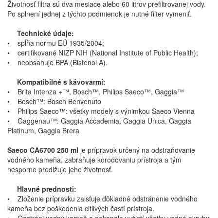
Životnosť filtra sú dva mesiace alebo 60 litrov prefiltrovanej vody.
Po splnení jednej z týchto podmienok je nutné filter vymeniť.
Technické údaje:
• spĺňa normu EÚ 1935/2004;
• certifikované NIZP NIH (National Institute of Public Health);
• neobsahuje BPA (Bisfenol A).
Kompatibilné s kávovarmi:
• Brita Intenza +™, Bosch™, Philips Saeco™, Gaggia™
• Bosch™: Bosch Benvenuto
• Philips Saeco™: všetky modely s výnimkou Saeco Vienna
• Gaggenau™: Gaggia Accademia, Gaggia Unica, Gaggia
Platinum, Gaggia Brera
Saeco CA6700 250 ml
je prípravok určený na odstraňovanie
vodného kameňa, zabraňuje korodovaniu prístroja a tým
nesporne predlžuje jeho životnosť.
Hlavné prednosti:
• Zloženie prípravku zaisťuje dôkladné odstránenie vodného
kameňa bez poškodenia citlivých častí prístroja.