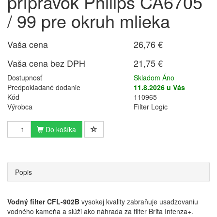
prípravok Philips CA6705
/ 99 pre okruh mlieka
Vaša cena
26,76 €
Vaša cena bez DPH
21,75 €
Dostupnosť
Skladom Áno
Predpokladané dodanie
11.8.2026 u Vás
Kód
110965
Výrobca
Filter Logic
Do košíka
Popis
Vodný filter CFL-902B
vysokej kvality zabraňuje usadzovaniu
vodného kameňa a slúži ako náhrada za filter Brita Intenza+.