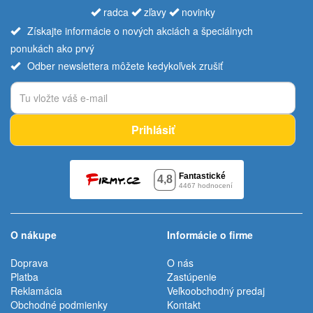
radca
zľavy
novinky
Získajte informácie o nových akciách a špeciálnych
ponukách ako prvý
Odber newslettera môžete kedykoľvek zrušiť
Prihlásiť
O nákupe
Informácie o firme
Doprava
O nás
Platba
Zastúpenie
Reklamácia
Veľkoobchodný predaj
Obchodné podmienky
Kontakt