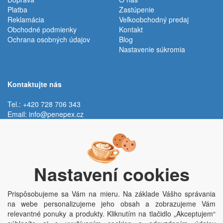
Platba
Zastúpenie
Reklamácia
Veľkoobchodný predaj
Obchodné podmienky
Kontakt
Ochrana osobných údajov
Blog
Nastavenie súkromia
Kontaktujte nás
Tel.: +420 728 706 343
Email:
info@penepex.cz
Po - Pi:
9:00 - 15:00 hod.
Trávník 2076, 686 03 Staré Město
Nastavení cookies
Prispôsobujeme sa Vám na mieru. Na základe Vášho správania
na webe personalizujeme jeho obsah a zobrazujeme Vám
relevantné ponuky a produkty. Kliknutím na tlačidlo „Akceptujem“