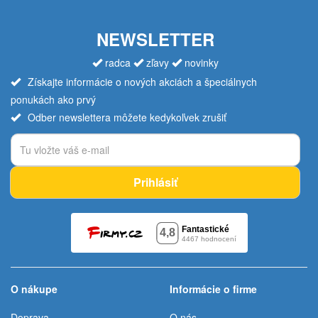
NEWSLETTER
radca
zľavy
novinky
Získajte informácie o nových akciách a špeciálnych
ponukách ako prvý
Odber newslettera môžete kedykoľvek zrušiť
Prihlásiť
O nákupe
Informácie o firme
Doprava
O nás