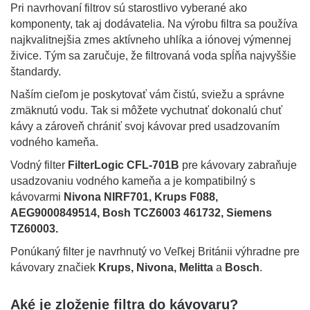
Pri navrhovaní filtrov sú starostlivo vyberané ako
komponenty, tak aj dodávatelia. Na výrobu filtra sa používa
najkvalitnejšia zmes aktívneho uhlíka a iónovej výmennej
živice. Tým sa zaručuje, že filtrovaná voda spĺňa najvyššie
štandardy.
Naším cieľom je poskytovať vám čistú, sviežu a správne
zmäknutú vodu. Tak si môžete vychutnať dokonalú chuť
kávy a zároveň chrániť svoj kávovar pred usadzovaním
vodného kameňa.
Vodný filter
FilterLogic CFL-701B
pre kávovary zabraňuje
usadzovaniu vodného kameňa a je kompatibilný s
kávovarmi
Nivona NIRF701,
Krups F088,
AEG9000849514, Bosh TCZ6003 461732, Siemens
TZ60003.
Ponúkaný filter je navrhnutý vo Veľkej Británii výhradne pre
kávovary značiek
Krups, Nivona, Melitta
a
Bosch
.
Aké je zloženie filtra do kávovaru?