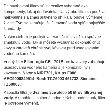
Pri navrhovaní filtrov sú starostlivo vyberané ako
komponenty, tak aj dodávatelia. Na výrobu filtra sa používa
najkvalitnejšia zmes aktívneho uhlíka a iónovej výmennej
živice. Tým sa zaručuje, že filtrovaná voda spĺňa najvyššie
štandardy.
Naším cieľom je poskytovať vám čistú, sviežu a správne
zmäknutú vodu. Tak si môžete vychutnať dokonalú chuť
kávy a zároveň chrániť svoj kávovar pred usadzovaním
vodného kameňa.
Vodný filter
FilterLogic CFL-701B
pre kávovary zabraňuje
usadzovaniu vodného kameňa a je kompatibilný s
kávovarmi
Nivona NIRF701,
Krups F088,
AEG9000849514, Bosh TCZ6003 461732, Siemens
TZ60003.
Kapacita filtra je
dva mesiace
alebo
50 litrov filtrovanej
vody
.
Akonáhle je splnená jedna z týchto podmienok, filter
je potrebné vymeniť.