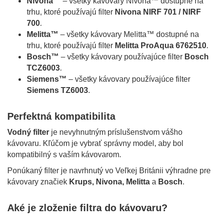
Nivona™
– všetky kávovary Nivona™ dostupné na
trhu, ktoré používajú filter
Nivona NIRF 701 / NIRF
700
.
Melitta™
– všetky kávovary Melitta™ dostupné na
trhu, ktoré používajú filter
Melitta ProAqua 6762510
.
Bosch™
– všetky kávovary používajúce filter
Bosch
TCZ6003
.
Siemens™
– všetky kávovary používajúce filter
Siemens TZ6003
.
Perfektná kompatibilita
Vodný filter
je nevyhnutným príslušenstvom vášho
kávovaru. Kľúčom je vybrať správny model, aby bol
kompatibilný s vaším kávovarom.
Ponúkaný filter je navrhnutý vo Veľkej Británii výhradne pre
kávovary značiek
Krups, Nivona, Melitta
a
Bosch
.
Aké je zloženie filtra do kávovaru?