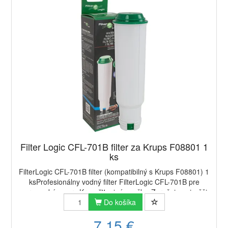
Filter Logic CFL-701B filter za Krups F08801 1
ks
FilterLogic CFL-701B filter (kompatibilný s Krups F08801) 1
ksProfesionálny vodný filter FilterLogic CFL-701B pre
espresso kávovary Krups™ a iné značky. Zaručuje najvyššiu
kvalitu filtrácie a perfektn...
Do košíka
7,15 €