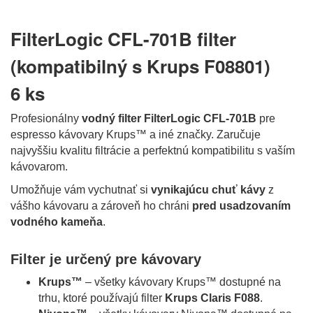
FilterLogic CFL-701B filter
(kompatibilný s Krups F08801)
6 ks
Profesionálny
vodný filter FilterLogic CFL-701B
pre
espresso kávovary Krups™ a iné značky. Zaručuje
najvyššiu kvalitu filtrácie a perfektnú kompatibilitu s vaším
kávovarom.
Umožňuje vám vychutnať si
vynikajúcu chuť kávy
z
vášho kávovaru a zároveň ho chráni
pred usadzovaním
vodného kameňa
.
Filter je určený pre kávovary
Krups™
– všetky kávovary Krups™ dostupné na
trhu, ktoré používajú filter
Krups Claris F088
.