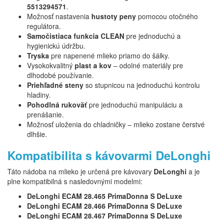
5513294571
.
Možnosť nastavenia
hustoty peny
pomocou otočného
regulátora.
Samočistiaca funkcia CLEAN
pre jednoduchú a
hygienickú údržbu.
Tryska
pre napenené mlieko priamo do šálky.
Vysokokvalitný
plast a kov
– odolné materiály pre
dlhodobé používanie.
Priehľadné steny
so stupnicou na jednoduchú kontrolu
hladiny.
Pohodlná rukoväť
pre jednoduchú manipuláciu a
prenášanie.
Možnosť uloženia do chladničky – mlieko zostane čerstvé
dlhšie.
Kompatibilita s kávovarmi DeLonghi
Táto nádoba na mlieko je určená pre kávovary
DeLonghi
a je
plne kompatibilná s nasledovnými modelmi:
DeLonghi ECAM 28.465 PrimaDonna S DeLuxe
DeLonghi ECAM 28.466 PrimaDonna S DeLuxe
DeLonghi ECAM 28.467 PrimaDonna S DeLuxe