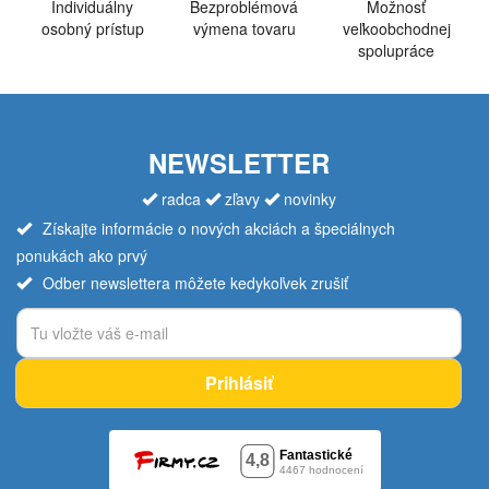
Individuálny
Bezproblémová
Možnosť
osobný prístup
výmena tovaru
veľkoobchodnej
spolupráce
NEWSLETTER
radca
zľavy
novinky
Získajte informácie o nových akciách a špeciálnych
ponukách ako prvý
Odber newslettera môžete kedykoľvek zrušiť
Prihlásiť