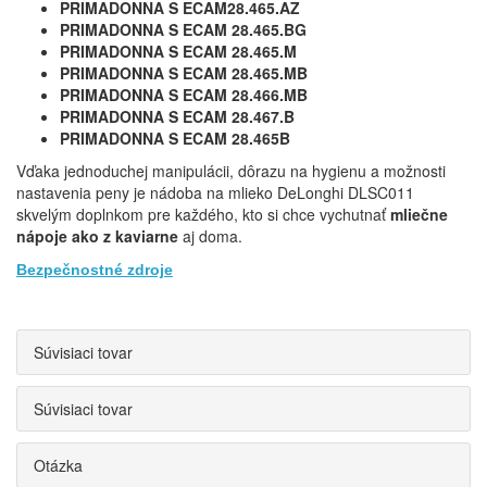
PRIMADONNA S ECAM28.465.AZ
PRIMADONNA S ECAM 28.465.BG
PRIMADONNA S ECAM 28.465.M
PRIMADONNA S ECAM 28.465.MB
PRIMADONNA S ECAM 28.466.MB
PRIMADONNA S ECAM 28.467.B
PRIMADONNA S ECAM 28.465B
Vďaka jednoduchej manipulácii, dôrazu na hygienu a možnosti
nastavenia peny je nádoba na mlieko DeLonghi DLSC011
skvelým doplnkom pre každého, kto si chce vychutnať
mliečne
nápoje ako z kaviarne
aj doma.
Bezpečnostné zdroje
Súvisiaci tovar
Súvisiaci tovar
Otázka