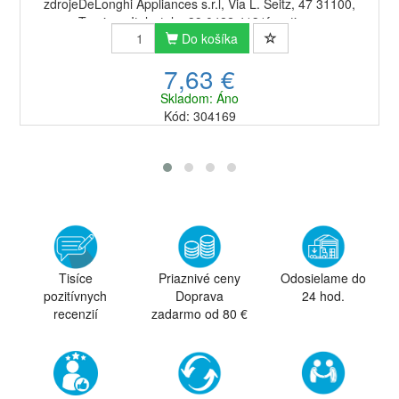
zdrojeDeLonghi Appliances s.r.l, Via L. Seitz, 47 31100,
Treviso - Italy, tel. +39 0422 4131function...
Do košíka
7,63 €
Skladom: Áno
Kód: 304169
Tisíce
Priaznivé ceny
Odosielame do
pozitívnych
Doprava
24 hod.
recenzií
zadarmo od 80 €