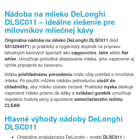
Nádoba na mlieko DeLonghi
DLSC011 – ideálne riešenie pre
milovníkov mliečnej kávy
Originálna nádoba na mlieko DeLonghi DLSC011
(kód
5513294571
) je praktický a hygienický doplnok na prípravu
lahodných kávových špecialít ako
cappuccino
,
latte
alebo
flat
white
. Umožňuje pohodlné skladovanie mlieka, jeho napenenie aj
rýchle pripojenie ku kávovaru.
Vďaka
priehľadnému prevedeniu
máte vždy prehľad o množstve
mlieka. Po použití môžete nádobu jednoducho
uložiť do
chladničky
, aby mlieko zostalo čerstvé. Praktická
tryska
dávkuje
napenené mlieko priamo do šálky a
ovládací gombík
umožňuje
reguláciu hustoty peny a spustenie
samočistiaceho režimu
CLEAN
.
Hlavné výhody nádoby DeLonghi
DLSC011
Originálne príslušenstvo DeLonghi – model
DLSC011 /