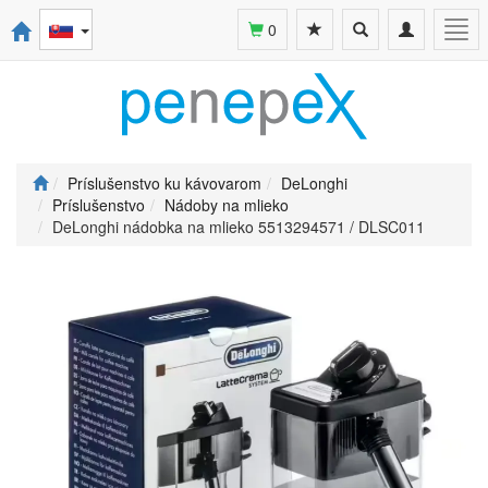
Toggle
Toggle
Togg
0
search
navigation
navi
Príslušenstvo ku kávovarom
DeLonghi
Príslušenstvo
Nádoby na mlieko
DeLonghi nádobka na mlieko 5513294571 / DLSC011