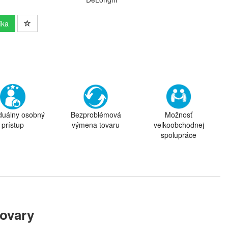
íka
iduálny osobný
Bezproblémová
Možnosť
prístup
výmena tovaru
veľkoobchodnej
spolupráce
ovary