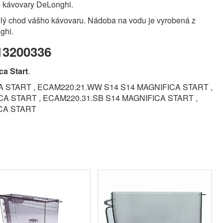
re kávovary DeLonghi.
ulý chod vášho kávovaru. Nádoba na vodu je vyrobená z
ghi.
13200336
ca Start
.
A START , ECAM220.21.WW S14 S14 MAGNIFICA START ,
CA START , ECAM220.31.SB S14 MAGNIFICA START ,
ICA START