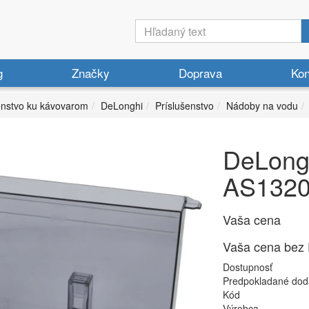
g
Značky
Doprava
Kon
enstvo ku kávovarom
DeLonghi
Príslušenstvo
Nádoby na vodu
DeLong
AS1320
Vaša cena
Vaša cena bez
Dostupnosť
Predpokladané dod
Kód
Výrobca