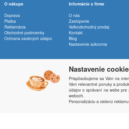
O nákupe
Informácie o firme
Doprava
O nás
Platba
Zastúpenie
Reklamácia
Veľkoobchodný predaj
Obchodné podmienky
Kontakt
Ochrana osobných údajov
Blog
Nastavenie súkromia
Nastavenie cookie
Prispôsobujeme sa Vám na mier
Vám relevantné ponuky a produkt
údajov o správaní na webe pre z
Penepex s.r.o., Za Špicí 1798, 686 03 Staré M
weboch.
Personalizáciu a cielenú reklamu