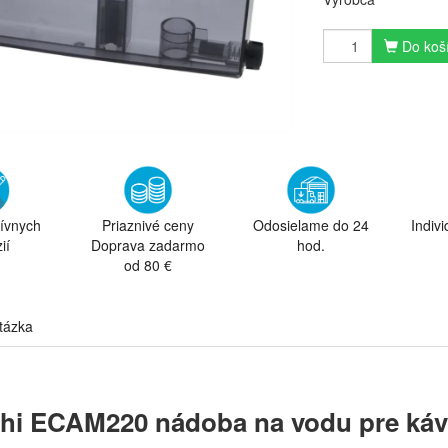
Do koš
tívnych
Priaznivé ceny
Odosielame do 24
Indiv
ií
Doprava zadarmo
hod.
od 80 €
tázka
hi ECAM220 nádoba na vodu pre káv