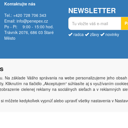
Kontaktujte nás
NEWSLETTER
Tel.: +420 728 706 343
Email:
info@penepex.cz
P
Po - Pi:
9:00 - 15:00 hod.
Trávník 2076, 686 03 Staré
radca
zľavy
novinky
Město
s
u. Na základe Vášho správania na webe personalizujeme jeho obsah
y. Kliknutím na tlačidlo „Akceptujem“ súhlasíte aj s využívaním cooki
Copyright © Penepex s.r.o. 2025, powered by
ABRA E-shop
obrazenie cielenej reklamy na sociálnych sieťach a v reklamných sie
ěsto; IČO: 03220923; DIČ: CZ03220923; zápis do obchodního rejstříku dne 22. 7. 2
 si môžete kedykoľvek vypnúť alebo upraviť všetky nastavenia v Nastav