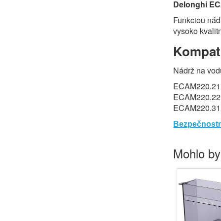
Delonghi E
Funkciou nádr
vysoko kvalit
Kompati
Nádrž na vo
ECAM220.21
ECAM220.22.
ECAM220.31
Bezpečnostn
Mohlo by