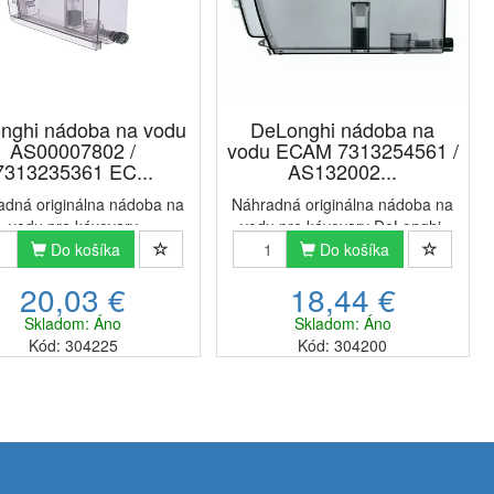
nghi nádoba na vodu
DeLonghi nádoba na
AS00007802 /
vodu ECAM 7313254561 /
7313235361 EC...
AS132002...
adná originálna nádoba na
Náhradná originálna nádoba na
vodu pre kávovary
vodu pre kávovary DeLonghi.
nghi. Nádoba je z vysoko
Nádoba je z vysoko kvalitného
Do košíka
Do košíka
itného materiálu a skvelo
materiálu a skvelo pasuje do
20,03 €
18,44 €
je do celej rady kávovarov
celej rady kávovarov
nghi.Originálna nádoba na
DeLonghi.Originálna nádoba na
Skladom: Áno
Skladom: Áno
 DeLonghi 7313235361 je
vodu DeLonghi 7313254561 je
Kód: 304225
Kód: 304200
komp...
komp...