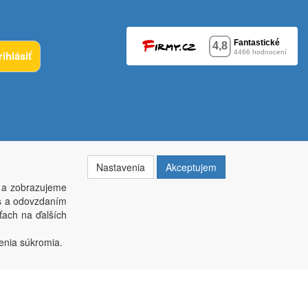
rihlásiť
Nastavenia
Akceptujem
 a zobrazujeme
es a odovzdaním
ťach na ďalších
014, krajský soud v Brně oddíl C, vložka 84002
enia súkromia.