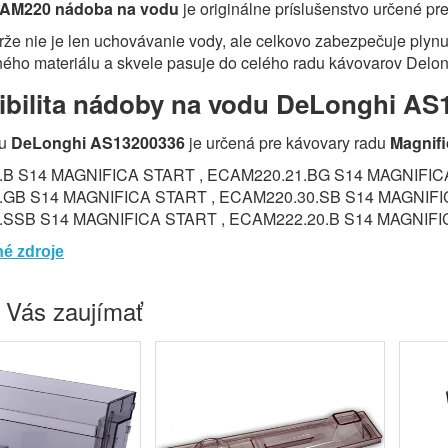
CAM220 nádoba na vodu
je originálne príslušenstvo určené p
že nie je len uchovávanie vody, ale celkovo zabezpečuje plyn
ného materiálu a skvele pasuje do celého radu kávovarov Delon
bilita nádoby na vodu DeLonghi AS
du
DeLonghi AS13200336
je určená pre kávovary radu
Magnifi
.B S14 MAGNIFICA START , ECAM220.21.BG S14 MAGNIFIC
GB S14 MAGNIFICA START , ECAM220.30.SB S14 MAGNIFI
.SSB S14 MAGNIFICA START , ECAM222.20.B S14 MAGNIF
é zdroje
 Vás zaujímať