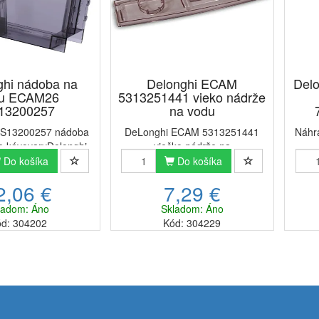
hi nádoba na
Delonghi ECAM
Delo
u ECAM26
5313251441 vieko nádrže
13200257
na vodu
AS13200257 nádoba
DeLonghi ECAM 5313251441
Náhr
e kávovaryDelonghi
viečko nádrže na
 nádoba na vodu je
vodu. Kompatibilné s nádobou
DeLo
Do košíka
Do košíka
príslušenstvo určené
na vodu 7313254561 /
kval
2,06 €
7,29 €
ovary DeLonghi.
AS13200250 /
pasu
nádobky nie je len
7313212611.Vhodné pre
DeLo
ladom: Áno
Skladom: Áno
e vody, ale celkovo
modelové rady DeLonghi:
vodu
d: 304202
Kód: 304229
za...
CAPPUCCINO ECAM23.460.B
CAPPUCCINO ECAM23.460.B
S...