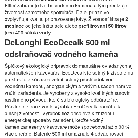
Filter zabraňuje tvorbe vodného kameňa a tým predlžuje
životnosť samotného spotrebiča. Ďalej priaznivo
ovplyvňuje kvalitu pripravovanej kávy. Životnosť filtra je
2
mesiace
od jeho inštalácie alebo
prefiltrovaní 50 litrov
(cca 400 šálok)
vody
.
DeLonghi EcoDecalk 500 ml
odstraňovač vodného kameňa
Špičkový ekologický prípravok do manuálne ovládaných aj
automatických kávovarov. EcoDecalk je šetrný k životnému
prostrediu a súčasne veľmi účinný prostriedok voči
vodnému kameňu, anorganickým a tvrdým usadeninám vo
vnútri zariadenia. Je vyrobený z vysoko kvalitných surovín
rastlinného pôvodu, ktoré sú biologicky odbúrateľné.
Pravidelné používanie výrobku EcoDecalk pomáha k
dlhšej životnosti. Výrobok tiež prispieva k zníženiu
energetickej spotreby zariadení, keďže vodný
kameň zanesený v kávovare môže spotrebovať až o 30 %
viac energie. Balenie 500 ml umožňuje 4 odvápňovací