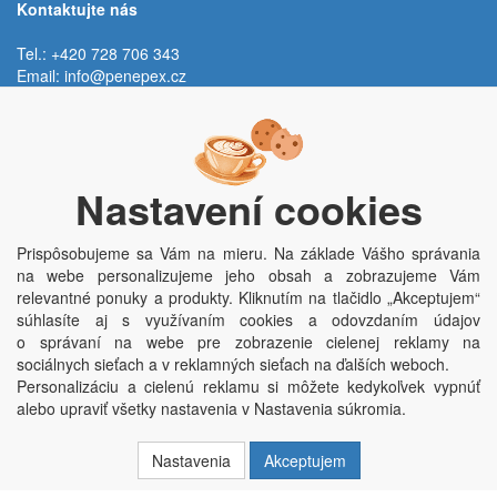
Kontaktujte nás
Tel.: +420 728 706 343
Email:
info@penepex.cz
Po - Pi:
9:00 - 15:00 hod.
Trávník 2076, 686 03 Staré Město
Nastavení cookies
Prispôsobujeme sa Vám na mieru. Na základe Vášho správania
na webe personalizujeme jeho obsah a zobrazujeme Vám
relevantné ponuky a produkty. Kliknutím na tlačidlo „Akceptujem“
súhlasíte aj s využívaním cookies a odovzdaním údajov
o správaní na webe pre zobrazenie cielenej reklamy na
Copyright © Penepex s.r.o. 2025, powered by
ABRA E-shop
sociálnych sieťach a v reklamných sieťach na ďalších weboch.
Penepex s.r.o., Za Špicí 1798, 686 03 Staré Město; IČO: 03220923; DIČ:
Personalizáciu a cielenú reklamu si môžete kedykoľvek vypnúť
CZ03220923; zápis do obchodního rejstříku dne 22. 7. 2014, krajský soud v
alebo upraviť všetky nastavenia v Nastavenia súkromia.
Brně oddíl C, vložka 84002
Nastavenia
Akceptujem