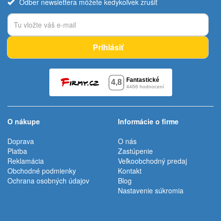
Odber newslettera môžete kedykoľvek zrušiť
Prihlásiť
O nákupe
Informácie o firme
Doprava
O nás
Platba
Zastúpenie
Reklamácia
Veľkoobchodný predaj
Obchodné podmienky
Kontakt
Ochrana osobných údajov
Blog
Nastavenie súkromia