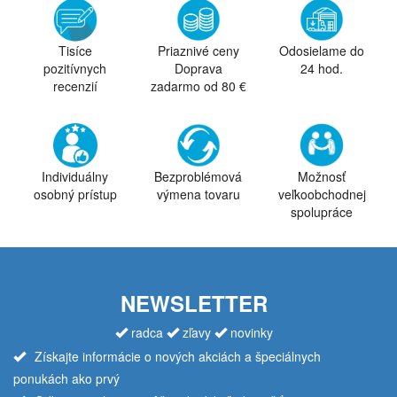
Tisíce
Priaznivé ceny
Odosielame do
pozitívnych
Doprava
24 hod.
recenzií
zadarmo od 80 €
Individuálny
Bezproblémová
Možnosť
osobný prístup
výmena tovaru
veľkoobchodnej
spolupráce
NEWSLETTER
radca
zľavy
novinky
Získajte informácie o nových akciách a špeciálnych
ponukách ako prvý