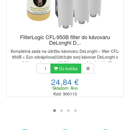
FilterLogic CFL-950B filter do kávovaru
DeLonghi D...
Kompletná sada na údržbu kávovaru DeLonghi – filter CFL-
950B + Eco odvápňovačUdržujte svoj kávovar DeLonghi v
perfektnom stave s praktickým setom, ktorý spája filtr
FilterLogic CFL-950B a ekologický u...
Do košíka
24,84 €
Skladom: Áno
Kód: 900113