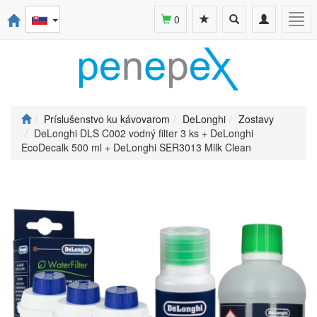
Toggle
Toggle
Togg
0
search
navigation
navi
Príslušenstvo ku kávovarom
DeLonghi
Zostavy
DeLonghi DLS C002 vodný filter 3 ks + DeLonghi
EcoDecalk 500 ml + DeLonghi SER3013 Milk Clean