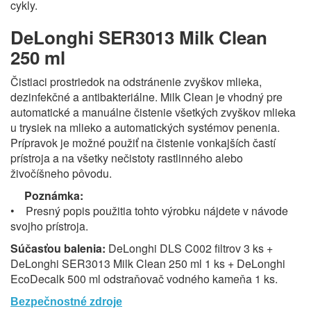
cykly.
DeLonghi SER3013 Milk Clean
250 ml
Čistiaci prostriedok na odstránenie zvyškov mlieka,
dezinfekčné a antibakteriálne. Milk Clean je vhodný pre
automatické a manuálne čistenie všetkých zvyškov mlieka
u trysiek na mlieko a automatických systémov penenia.
Prípravok je možné použiť na čistenie vonkajších častí
prístroja a na všetky nečistoty rastlinného alebo
živočíšneho pôvodu.
Poznámka:
• Presný popis použitia tohto výrobku nájdete v návode
svojho prístroja.
Súčasťou balenia:
DeLonghi DLS C002 filtrov 3 ks +
DeLonghi SER3013 Milk Clean 250 ml 1 ks + DeLonghi
EcoDecalk 500 ml odstraňovač vodného kameňa 1 ks.
Bezpečnostné zdroje