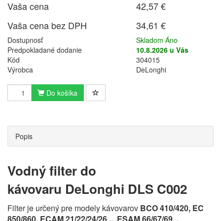
Vaša cena
42,57 €
Vaša cena bez DPH
34,61 €
Dostupnosť
Skladom Áno
Predpokladané dodanie
10.8.2026 u Vás
Kód
304015
Výrobca
DeLonghi
Do košíka
Popis
Vodný filter do
kávovaru DeLonghi DLS C002
Filter je určený pre modely kávovarov
BCO 410/420, EC
850/860, ECAM 21/22/24/26 .., ESAM 66/67/69 ..