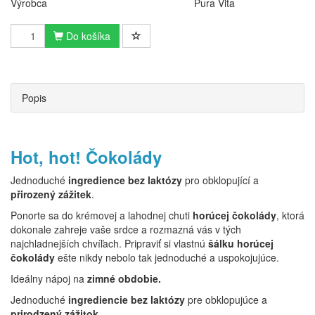
Výrobca
Pura Vita
Do košíka
Popis
Hot, hot! Čokolády
Jednoduché
ingredience bez laktózy
pro obklopující a
přirozený zážitek
.
Ponorte sa do krémovej a lahodnej chuti
horúcej čokolády
, ktorá
dokonale zahreje vaše srdce a rozmazná vás v tých
najchladnejších chvíľach. Pripraviť si vlastnú
šálku horúcej
čokolády
ešte nikdy nebolo tak jednoduché a uspokojujúce.
Ideálny nápoj na
zimné obdobie.
Jednoduché
ingrediencie bez laktózy
pre obklopujúce a
prirodzený zážitok.