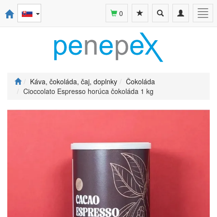
Toggle
Toggle
Togg
0
search
navigation
navi
Káva, čokoláda, čaj, doplnky
Čokoláda
Cioccolato Espresso horúca čokoláda 1 kg