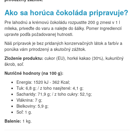
Ako sa horúca čokoláda pripravuje?
Pre lahodnú a krémovú čokoládu rozpustite 200 g zmesi v 1 l
mlieka, priveďte do varu a nalejte do šálky. Pomer ingrediencií
upravte podľa požadovanej hutnosti.
Náš prípravok je bez pridaných konzervačných látok a farbív a
ponúka vám prirodzený a skutočný zážitok.
Zloženie produktu:
cukor (EU), horké kakao (30%), kukuričný
škrob, soľ.
Nutričné ​​hodnoty (na 100 g):
Energia: 1520 kJ - 362 Kcal;
Tuk: 6,8 g; / z toho nasýtené: 4,1 g;
Sacharidy: 71,9 g; / z toho cukry: 52,1g;
Vláknina: 7 g;
Bielkoviny: 5,9 g;
Soľ: 1 g.
Balenie:
1 kg.