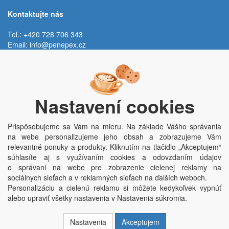
Kontaktujte nás
Tel.: +420 728 706 343
Email:
info@penepex.cz
Po - Pi:
9:00 - 15:00 hod.
Trávník 2076, 686 03 Staré Město
Nastavení cookies
Prispôsobujeme sa Vám na mieru. Na základe Vášho správania
na webe personalizujeme jeho obsah a zobrazujeme Vám
relevantné ponuky a produkty. Kliknutím na tlačidlo „Akceptujem“
súhlasíte aj s využívaním cookies a odovzdaním údajov
o správaní na webe pre zobrazenie cielenej reklamy na
Copyright © Penepex s.r.o. 2025, powered by
ABRA E-shop
sociálnych sieťach a v reklamných sieťach na ďalších weboch.
Penepex s.r.o., Za Špicí 1798, 686 03 Staré Město; IČO: 03220923; DIČ:
Personalizáciu a cielenú reklamu si môžete kedykoľvek vypnúť
CZ03220923; zápis do obchodního rejstříku dne 22. 7. 2014, krajský soud v
alebo upraviť všetky nastavenia v Nastavenia súkromia.
Brně oddíl C, vložka 84002
Nastavenia
Akceptujem