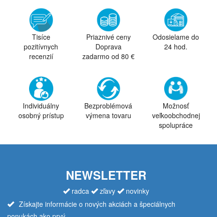
Tisíce
Priaznivé ceny
Odosielame do
pozitívnych
Doprava
24 hod.
recenzií
zadarmo od 80 €
Individuálny
Bezproblémová
Možnosť
osobný prístup
výmena tovaru
veľkoobchodnej
spolupráce
NEWSLETTER
radca
zľavy
novinky
Získajte informácie o nových akciách a špeciálnych
ponukách ako prvý