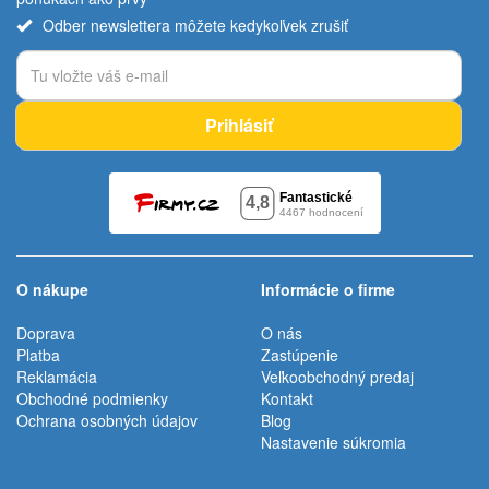
Odber newslettera môžete kedykoľvek zrušiť
Prihlásiť
O nákupe
Informácie o firme
Doprava
O nás
Platba
Zastúpenie
Reklamácia
Veľkoobchodný predaj
Obchodné podmienky
Kontakt
Ochrana osobných údajov
Blog
Nastavenie súkromia