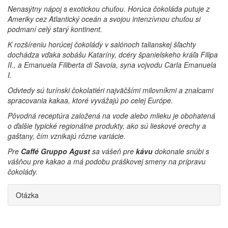
Nenasýtny nápoj s exotickou chuťou. Horúca čokoláda putuje z
Ameriky cez Atlantický oceán a svojou intenzívnou chuťou si
podmaní celý starý kontinent.
K rozšíreniu horúcej čokolády v salónoch talianskej šľachty
dochádza vďaka sobášu Kataríny, dcéry španielskeho kráľa Filipa
II., a Emanuela Filiberta di Savoia, syna vojvodu Carla Emanuela
I.
Odvtedy sú turínski čokolatiéri najväčšími milovníkmi a znalcami
spracovania kakaa, ktoré vyvážajú po celej Európe.
Pôvodná receptúra založená na vode alebo mlieku je obohatená
o ďalšie typické regionálne produkty, ako sú lieskové orechy a
gaštany, čím vznikajú rôzne variácie.
Pre
Caffé Gruppo Agust
sa vášeň pre
kávu
dokonale snúbi s
vášňou pre kakao a má podobu práškovej smeny na prípravu
čokolády.
Otázka