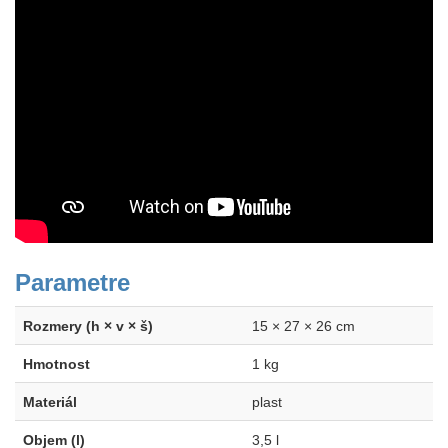
Parametre
Rozmery (h × v × š)
15 × 27 × 26 cm
Hmotnost
1 kg
Materiál
plast
Objem (l)
3,5 l