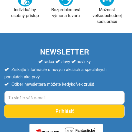
Individuálny
Bezproblémová
Možnosť
osobný prístup
výmena tovaru
veľkoobchodnej
spolupráce
NEWSLETTER
radca
zľavy
novinky
Získajte informácie o nových akciách a špeciálnych
ponukách ako prvý
Odber newslettera môžete kedykoľvek zrušiť
Prihlásiť