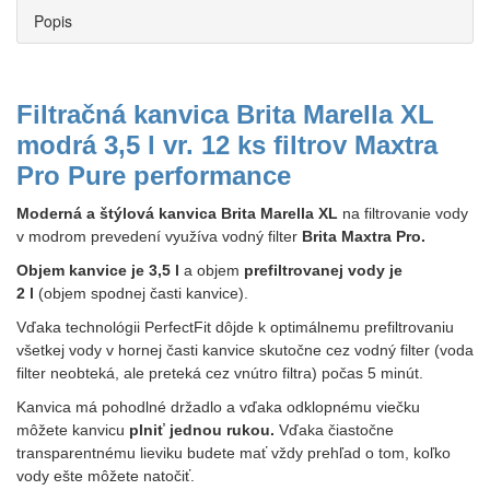
Popis
Filtračná kanvica Brita Marella XL
modrá 3,5 l vr. 12 ks filtrov Maxtra
Pro Pure performance
Moderná a štýlová kanvica Brita Marella XL
na filtrovanie vody
v modrom prevedení využíva vodný filter
Brita Maxtra Pro.
Objem kanvice je 3,5 l
a objem
prefiltrovanej vody je
2 l
(objem spodnej časti kanvice).
Vďaka technológii PerfectFit dôjde k optimálnemu prefiltrovaniu
všetkej vody v hornej časti kanvice skutočne cez vodný filter (voda
filter neobteká, ale preteká cez vnútro filtra) počas 5 minút.
Kanvica má pohodlné držadlo a vďaka odklopnému viečku
môžete kanvicu
plniť jednou rukou.
Vďaka čiastočne
transparentnému lieviku budete mať vždy prehľad o tom, koľko
vody ešte môžete natočiť.