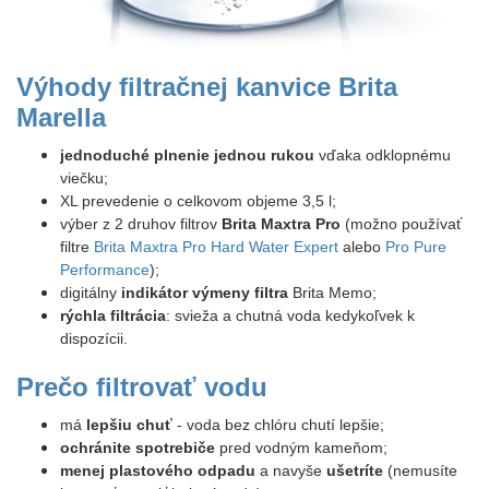
Výhody filtračnej kanvice Brita
Marella
jednoduché plnenie jednou rukou
vďaka odklopnému
viečku;
XL prevedenie o celkovom objeme 3,5 l;
výber z 2 druhov filtrov
Brita Maxtra Pro
(možno používať
filtre
Brita Maxtra Pro Hard Water Expert
alebo
Pro Pure
Performance
);
digitálny
indikátor výmeny filtra
Brita Memo;
rýchla filtrácia
: svieža a chutná voda kedykoľvek k
dispozícii.
Prečo filtrovať vodu
má
lepšiu chuť
- voda bez chlóru chutí lepšie;
ochránite spotrebiče
pred vodným kameňom;
menej plastového odpadu
a navyše
ušetríte
(nemusíte