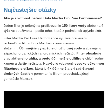
Najčastejšie otázky
Aká je životnosť patrón Brita Maxtra Pro Pure Performance?
Jeden filter je určený na prefiltrovanie
150 litrov vody
alebo na
4
týždne
používania - podľa toho, ktorá z podmienok uplynie skôr.
Filter Maxtra Pro Pure Performance využíva preverenú
technológiu filtrov Brita Maxtra+ s inovovaným
zložením.
Účinnejšie vylepšuje chuť pitnej vody
a zbavuje ju
zápachu, organických i anorganických nečistôt.
Filter obsahuje
chlór, vodný
viac aktívneho uhlia, a preto účinnejšie odfiltruje
kameň a ďalšie nečistoty
. Navyše je vybavený
vysoko výkonnou
filtračnou sieťkou
, ktorá je
4× účinnejšia pri zadržiavaní
drobných častíc
v porovnaní s filtrom predchádzajúcej
generácie Maxtra+.