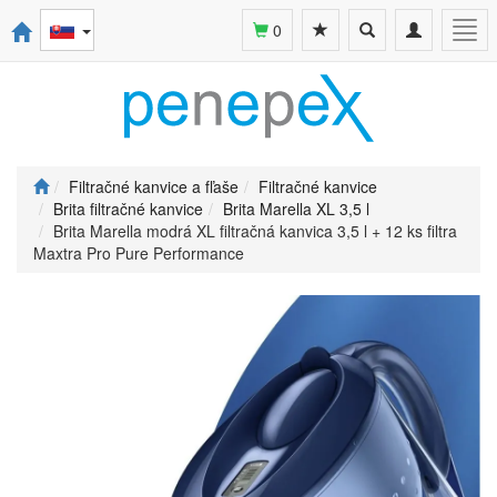
Toggle
Toggle
Togg
0
search
navigation
navi
Filtračné kanvice a fľaše
Filtračné kanvice
Brita filtračné kanvice
Brita Marella XL 3,5 l
Brita Marella modrá XL filtračná kanvica 3,5 l + 12 ks filtra
Maxtra Pro Pure Performance