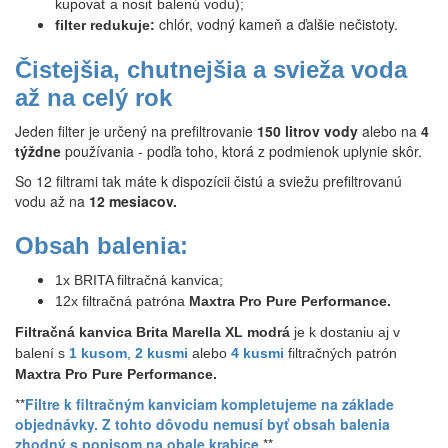
kupovať a nosiť balenú vodu);
chlór, vodný kameň a ďalšie nečistoty.
filter redukuje:
Čistejšia, chutnejšia a svieža voda
až na celý rok
Jeden filter je určený na prefiltrovanie
150 litrov vody
alebo na
4
týždne
používania - podľa toho, ktorá z podmienok uplynie skôr.
So 12 filtrami tak máte k dispozícii čistú a sviežu prefiltrovanú
vodu až na
12 mesiacov.
Obsah balenia:
1x BRITA filtračná kanvica;
12x filtračná patróna
Maxtra Pro Pure Performance.
Filtračná kanvica Brita Marella XL modrá
je k dostaniu aj v
balení s
1 kusom
,
2 kusmi
alebo
4 kusmi
filtračných patrón
Maxtra Pro Pure Performance.
**
Filtre k filtračným kanviciam kompletujeme na základe
objednávky. Z tohto dôvodu nemusí byť obsah balenia
zhodný s popisom na obale krabice
.
**