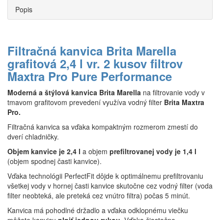
Popis
Filtračná kanvica Brita Marella
grafitová 2,4 l vr. 2 kusov filtrov
Maxtra Pro Pure Performance
Moderná a štýlová kanvica Brita Marella
na filtrovanie vody v
tmavom grafitovom prevedení využíva vodný filter
Brita Maxtra
Pro.
Filtračná kanvica sa vďaka kompaktným rozmerom zmestí do
dverí chladničky.
Objem kanvice je 2,4 l
a objem
prefiltrovanej vody je 1,4 l
(objem spodnej časti kanvice).
Vďaka technológii PerfectFit dôjde k optimálnemu prefiltrovaniu
všetkej vody v hornej časti kanvice skutočne cez vodný filter (voda
filter neobteká, ale preteká cez vnútro filtra) počas 5 minút.
Kanvica má pohodlné držadlo a vďaka odklopnému viečku