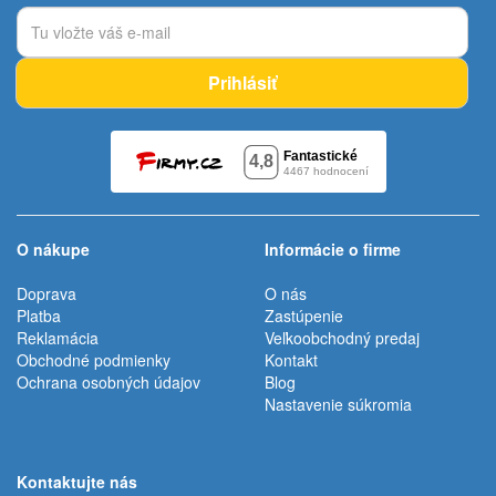
Prihlásiť
O nákupe
Informácie o firme
Doprava
O nás
Platba
Zastúpenie
Reklamácia
Veľkoobchodný predaj
Obchodné podmienky
Kontakt
Ochrana osobných údajov
Blog
Nastavenie súkromia
Kontaktujte nás