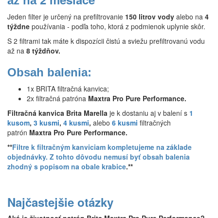
až na
Jeden filter je určený na prefiltrovanie
150 litrov vody
alebo na
4
týždne
používania - podľa toho, ktorá z podmienok uplynie skôr.
S 2 filtrami tak máte k dispozícii čistú a sviežu prefiltrovanú vodu
až na
8 týždňov.
Obsah balenia:
1x BRITA filtračná kanvica;
2x filtračná patróna
Maxtra Pro Pure Performance.
Filtračná kanvica Brita Marella
je k dostaniu aj v balení s
1
kusom
,
3 kusmi
,
4 kusmi
,
alebo
6 kusmi
filtračných
patrón
Maxtra Pro Pure Performance.
**
Filtre k filtračným kanviciam kompletujeme na základe
objednávky. Z tohto dôvodu nemusí byť obsah balenia
zhodný s popisom na obale krabice
.**
Najčastejšie otázky