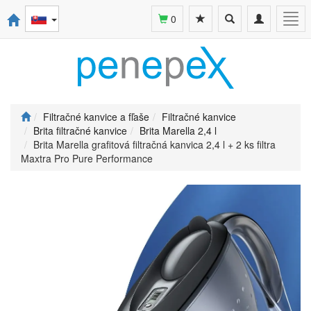
Toggle
Toggle
Togg
0
search
navigation
navi
Filtračné kanvice a fľaše
Filtračné kanvice
Brita filtračné kanvice
Brita Marella 2,4 l
Brita Marella grafitová filtračná kanvica 2,4 l + 2 ks filtra
Maxtra Pro Pure Performance