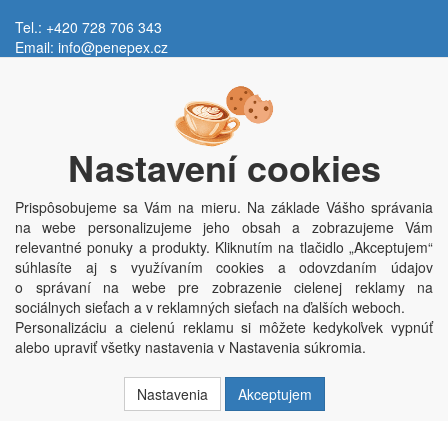
Tel.: +420 728 706 343
Email:
info@penepex.cz
Po - Pi:
9:00 - 15:00 hod.
Trávník 2076, 686 03 Staré Město
Nastavení cookies
Prispôsobujeme sa Vám na mieru. Na základe Vášho správania
na webe personalizujeme jeho obsah a zobrazujeme Vám
relevantné ponuky a produkty. Kliknutím na tlačidlo „Akceptujem“
súhlasíte aj s využívaním cookies a odovzdaním údajov
o správaní na webe pre zobrazenie cielenej reklamy na
Copyright © Penepex s.r.o. 2025, powered by
ABRA E-shop
sociálnych sieťach a v reklamných sieťach na ďalších weboch.
Penepex s.r.o., Za Špicí 1798, 686 03 Staré Město; IČO: 03220923; DIČ:
Personalizáciu a cielenú reklamu si môžete kedykoľvek vypnúť
CZ03220923; zápis do obchodního rejstříku dne 22. 7. 2014, krajský soud v
alebo upraviť všetky nastavenia v Nastavenia súkromia.
Brně oddíl C, vložka 84002
Nastavenia
Akceptujem