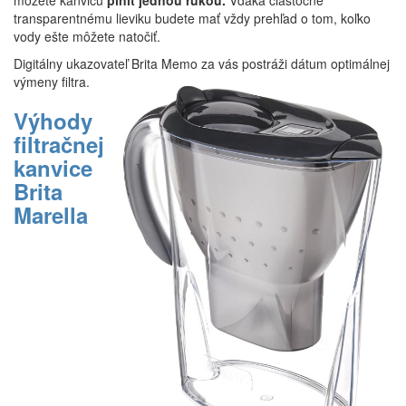
môžete kanvicu
plniť jednou rukou.
Vďaka čiastočne
transparentnému lieviku budete mať vždy prehľad o tom, koľko
vody ešte môžete natočiť.
Digitálny ukazovateľ Brita Memo za vás postráži dátum optimálnej
výmeny filtra.
Výhody
filtračnej
kanvice
Brita
Marella