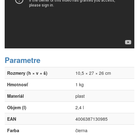
Parametre
Rozmery (h × v × š)
10,5 × 27 × 26 cm
Hmotnosť
1 kg
Materiál
plast
Objem (l)
2,4 l
EAN
4006387130985
Farba
čierna