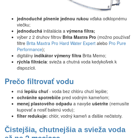
jednoduché plnenie jednou rukou
vďaka odklopnému
viečku;
jednoduchá
inštalácia a
výmena filtra;
výber z 2 druhov filtrov
Brita Maxtra Pro
(možno používať
filtre
Brita Maxtra Pro Hard Water Expert
alebo
Pro Pure
Performance
);
digitálny
indikátor výmeny filtra
Brita Memo;
rýchla filtrácia
: svieža a chutná voda kedykoľvek k
dispozícii.
Prečo filtrovať vodu
má
lepšiu chuť
- voda bez chlóru chutí lepšie;
ochránite spotrebiče
pred vodným kameňom;
menej plastového odpadu
a navyše
ušetríte
(nemusíte
kupovať a nosiť balenú vodu);
filter redukuje:
chlór, vodný kameň a ďalšie nečistoty.
Čistejšia, chutnejšia a svieža voda
2 mesiace