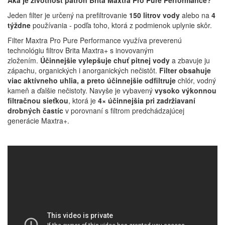
Aká je životnosť patrón Brita Maxtra Pro Pure Performance?
Jeden filter je určený na prefiltrovanie
150 litrov vody
alebo na
4
týždne
používania - podľa toho, ktorá z podmienok uplynie skôr.
Filter Maxtra Pro Pure Performance využíva preverenú
technológiu filtrov Brita Maxtra+ s inovovaným
zložením.
Účinnejšie vylepšuje chuť pitnej vody
a zbavuje ju
zápachu, organických i anorganických nečistôt.
Filter obsahuje
viac aktívneho uhlia, a preto účinnejšie odfiltruje
chlór, vodný
kameň a ďalšie nečistoty. Navyše je vybavený
vysoko výkonnou
filtračnou sieťkou
, ktorá je
4× účinnejšia pri zadržiavaní
drobných častíc
v porovnaní s filtrom predchádzajúcej
generácie Maxtra+.