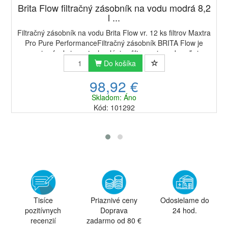
Brita Flow filtračný zásobník na vodu modrá 8,2
l ...
Filtračný zásobník na vodu Brita Flow vr. 12 ks filtrov Maxtra
Pro Pure PerformanceFiltračný zásobník BRITA Flow je
svojou funkciou a technológiou filtrovania vody veľmi
podobný filtračným kanviciam B...
Do košíka
98,92 €
Skladom: Áno
Kód: 101292
Tisíce
Priaznivé ceny
Odosielame do
pozitívnych
Doprava
24 hod.
recenzií
zadarmo od 80 €