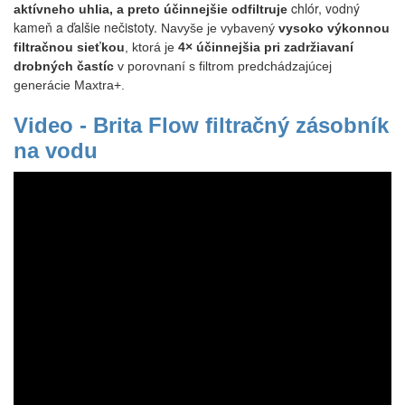
chlór, vodný
aktívneho uhlia, a preto účinnejšie odfiltruje
kameň a ďalšie nečistoty.
Navyše je vybavený
vysoko výkonnou
filtračnou sieťkou
, ktorá je
4× účinnejšia pri zadržiavaní
drobných častíc
v porovnaní s filtrom predchádzajúcej
generácie Maxtra+.
Video - Brita Flow filtračný zásobník
na vodu