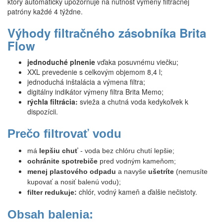
ktorý automaticky upozorňuje na nutnosť výmeny filtračnej
patróny každé 4 týždne.
Výhody filtračného zásobníka Brita
Flow
jednoduché plnenie
vďaka posuvnému viečku;
XXL prevedenie s celkovým objemom 8,4 l;
jednoduchá inštalácia a výmena filtra;
digitálny indikátor výmeny filtra Brita Memo;
rýchla filtrácia:
svieža a chutná voda kedykoľvek k
dispozícii.
Prečo filtrovať vodu
má
lepšiu chuť
- voda bez chlóru chutí lepšie;
ochránite spotrebiče
pred vodným kameňom;
menej plastového odpadu
a navyše
ušetríte
(nemusíte
kupovať a nosiť balenú vodu);
chlór, vodný kameň a ďalšie nečistoty.
filter redukuje:
Obsah balenia: