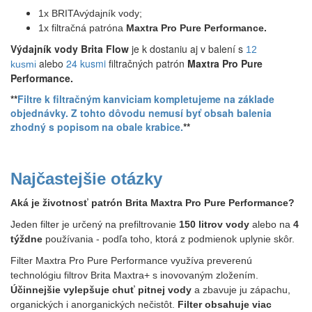
1x BRITAvýdajník vody;
1x filtračná patróna
Maxtra Pro Pure Performance.
Výdajník vody Brita Flow
je k dostaniu aj v balení s
12
alebo
24 kusmi
filtračných patrón
Maxtra Pro Pure
kusmi
Performance.
**
Filtre k filtračným kanviciam kompletujeme na základe
objednávky. Z tohto dôvodu nemusí byť obsah balenia
zhodný s popisom na obale krabice.
**
Najčastejšie otázky
Aká je životnosť patrón Brita Maxtra Pro Pure Performance?
Jeden filter je určený na prefiltrovanie
150 litrov vody
alebo na
4
týždne
používania - podľa toho, ktorá z podmienok uplynie skôr.
Filter Maxtra Pro Pure Performance využíva preverenú
technológiu filtrov Brita Maxtra+ s inovovaným zložením.
Účinnejšie vylepšuje chuť pitnej vody
a zbavuje ju zápachu,
organických i anorganických nečistôt.
Filter obsahuje viac