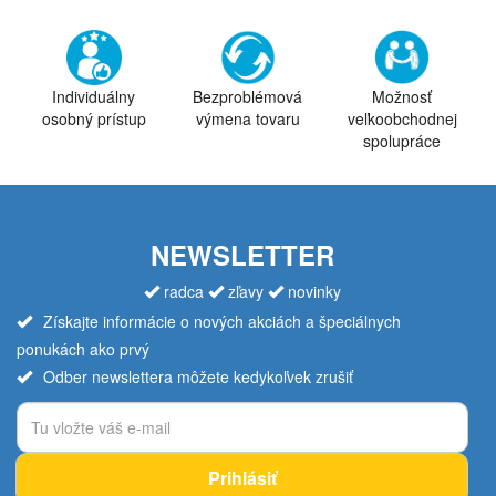
Individuálny
Bezproblémová
Možnosť
osobný prístup
výmena tovaru
veľkoobchodnej
spolupráce
NEWSLETTER
radca
zľavy
novinky
Získajte informácie o nových akciách a špeciálnych
ponukách ako prvý
Odber newslettera môžete kedykoľvek zrušiť
Prihlásiť