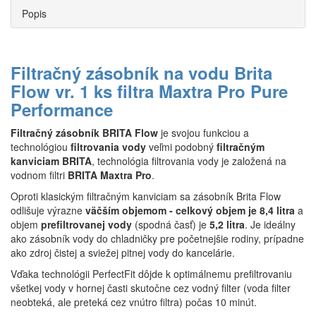
Popis
Filtračný zásobník na vodu Brita
Flow vr. 1 ks filtra Maxtra Pro Pure
Performance
Filtračný zásobník BRITA Flow
je svojou funkciou a
technológiou
filtrovania vody
veľmi podobný
filtračným
kanviciam BRITA
, technológia filtrovania vody je založená na
vodnom filtri
BRITA Maxtra Pro
.
Oproti klasickým filtračným kanviciam sa zásobník Brita Flow
odlišuje výrazne
väčším objemom - celkový objem je 8,4 litra
a
objem
prefiltrovanej vody
(spodná časť) je
5,2 litra
. Je ideálny
ako zásobník vody do chladničky pre početnejšie rodiny, prípadne
ako zdroj čistej a sviežej pitnej vody do kancelárie.
Vďaka technológii PerfectFit dôjde k optimálnemu prefiltrovaniu
všetkej vody v hornej časti skutočne cez vodný filter (voda filter
neobteká, ale preteká cez vnútro filtra) počas 10 minút.