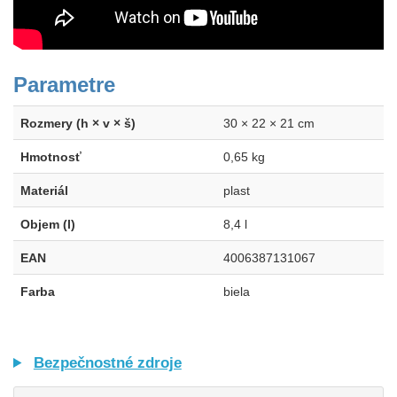
Parametre
Rozmery (h × v × š)
30 × 22 × 21 cm
Hmotnosť
0,65 kg
Materiál
plast
Objem (l)
8,4 l
EAN
4006387131067
Farba
biela
Bezpečnostné zdroje