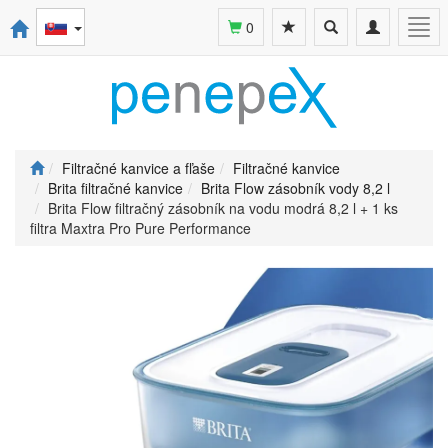
Toggle
Toggle
Togg
0
search
navigation
navi
Filtračné kanvice a fľaše
Filtračné kanvice
Brita filtračné kanvice
Brita Flow zásobník vody 8,2 l
Brita Flow filtračný zásobník na vodu modrá 8,2 l + 1 ks
filtra Maxtra Pro Pure Performance