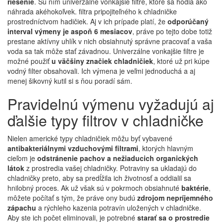
riešenie
. Sú ním univerzálne vonkajšie filtre, ktoré sa hodia ako
náhrada akéhokoľvek. filtra pripojiteľného k chladničke
prostredníctvom hadičiek. Aj v ich prípade platí, že
odporúčaný
interval výmeny je aspoň 6 mesiacov
, práve po tejto dobe totiž
prestane aktívny uhlík v nich obsiahnutý správne pracovať a vaša
voda sa tak môže stať závadnou. Univerzálne vonkajšie filtre je
možné použiť
u väčšiny značiek chladničiek
, ktoré už pri kúpe
vodný filter obsahovali. Ich výmena je veľmi jednoduchá a aj
menej šikovný kutil si s ňou poradí sám.
Pravidelnú výmenu vyžadujú aj
ďalšie typy filtrov v chladničke
Nielen americké typy chladničiek môžu byť vybavené
antibakteriálnymi vzduchovými filtrami
, ktorých hlavným
cieľom je
odstránenie pachov a nežiaducich organických
látok
z prostredia vašej chladničky. Potraviny sa ukladajú do
chladničky preto, aby sa predĺžila ich životnosť a oddialil sa
hnilobný proces. Ak už však sú v pokrmoch obsiahnuté
baktérie
,
môžete počítať s tým, že práve ony budú
zdrojom nepríjemného
zápachu
a rýchleho kazenia potravín uložených v chladničke.
Aby ste ich počet eliminovali, je potrebné
starať sa o prostredie