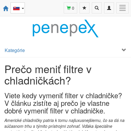
Toggle
Toggle
Togg
0
search
navigation
navi
Kategórie
Prečo meniť filtre v
chladničkách?
Viete kedy vymeniť filter v chladničke?
V článku zistíte aj prečo je vlastne
dobré vymeniť filter v chladničke.
Americké chladničky patria k tomu najluxusnejšiemu, čo sa dá na
súčasnom trhu s týmito prístrojmi zohnať. Vďaka špeciálne