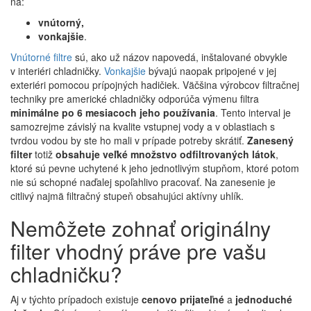
na:
vnútorný,
vonkajšie
.
Vnútorné filtre
sú, ako už názov napovedá, inštalované obvykle
v interiéri chladničky.
Vonkajšie
bývajú naopak pripojené v jej
exteriéri pomocou prípojných hadičiek. Väčšina výrobcov filtračnej
techniky pre americké chladničky odporúča výmenu filtra
minimálne po 6 mesiacoch jeho používania
. Tento interval je
samozrejme závislý na kvalite vstupnej vody a v oblastiach s
tvrdou vodou by ste ho mali v prípade potreby skrátiť.
Zanesený
filter
totiž
obsahuje veľké množstvo odfiltrovaných látok
,
ktoré sú pevne uchytené k jeho jednotlivým stupňom, ktoré potom
nie sú schopné naďalej spoľahlivo pracovať. Na zanesenie je
citlivý najmä filtračný stupeň obsahujúci aktívny uhlík.
Nemôžete zohnať originálny
filter vhodný práve pre vašu
chladničku?
Aj v týchto prípadoch existuje
cenovo prijateľné
a
jednoduché