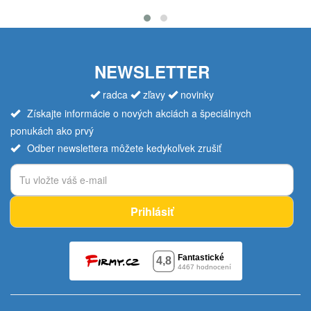
NEWSLETTER
radca
zľavy
novinky
Získajte informácie o nových akciách a špeciálnych
ponukách ako prvý
Odber newslettera môžete kedykoľvek zrušiť
Prihlásiť