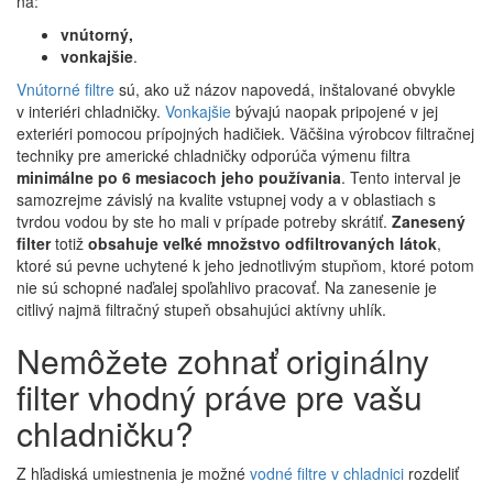
na:
vnútorný,
vonkajšie
.
Vnútorné filtre
sú, ako už názov napovedá, inštalované obvykle
v interiéri chladničky.
Vonkajšie
bývajú naopak pripojené v jej
exteriéri pomocou prípojných hadičiek. Väčšina výrobcov filtračnej
techniky pre americké chladničky odporúča výmenu filtra
minimálne po 6 mesiacoch jeho používania
. Tento interval je
samozrejme závislý na kvalite vstupnej vody a v oblastiach s
tvrdou vodou by ste ho mali v prípade potreby skrátiť.
Zanesený
filter
totiž
obsahuje veľké množstvo odfiltrovaných látok
,
ktoré sú pevne uchytené k jeho jednotlivým stupňom, ktoré potom
nie sú schopné naďalej spoľahlivo pracovať. Na zanesenie je
citlivý najmä filtračný stupeň obsahujúci aktívny uhlík.
Nemôžete zohnať originálny
filter vhodný práve pre vašu
chladničku?
Z hľadiská umiestnenia je možné
vodné filtre v chladnici
rozdeliť