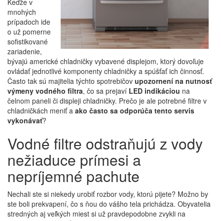
Keďže v
mnohých
prípadoch ide
o už pomerne
sofistikované
zariadenie,
bývajú americké chladničky vybavené displejom, ktorý dovoľuje
ovládať jednotlivé komponenty chladničky a spúšťať ich činnosť.
Často tak sú majitelia týchto spotrebičov
upozornení na nutnosť
výmeny vodného filtra
, čo sa prejaví
LED indikáciou
na
čelnom paneli či displeji chladničky. Prečo je ale potrebné filtre v
chladničkách meniť a
ako často sa odporúča tento servis
vykonávať
?
Vodné filtre odstraňujú z vody
nežiaduce prímesi a
nepríjemné pachute
Nechali ste si niekedy urobiť rozbor vody, ktorú pijete? Možno by
ste boli prekvapení, čo s ňou do vášho tela prichádza. Obyvatelia
stredných aj veľkých miest si už pravdepodobne zvykli na