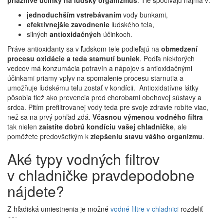
priaznivé účinky
na ľudský organizmus
. Tie spočívajú najmä v:
jednoduchším vstrebávaním
vody bunkami,
efektívnejšie zavodnenie
ľudského tela,
silných
antioxidačných
účinkoch.
Práve antioxidanty sa v ľudskom tele podieľajú na
obmedzení
procesu oxidácie a teda starnutí buniek
. Podľa niektorých
vedcov má konzumácia potravín a nápojov s antioxidačnými
účinkami priamy vplyv na spomalenie procesu starnutia a
umožňuje ľudskému telu zostať v kondícii. Antioxidatívne látky
pôsobia tiež ako prevencia pred chorobami obehovej sústavy a
srdca. Pitím prefiltrovanej vody teda pre svoje zdravie robíte viac,
než sa na prvý pohľad zdá.
Včasnou výmenou vodného filtra
tak nielen
zaistíte dobrú kondíciu vašej chladničke
, ale
pomôžete predovšetkým k
zlepšeniu stavu vášho organizmu
.
Aké typy vodných filtrov
v chladničke pravdepodobne
nájdete?
Z hľadiská umiestnenia je možné
vodné filtre v chladnici
rozdeliť