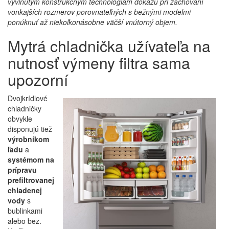
vyvinutým konštrukčným technológiám dokážu pri zachovaní
vonkajších rozmerov porovnateľných s bežnými modelmi
ponúknuť až niekoľkonásobne väčší vnútorný objem.
Mytrá chladnička užívateľa na
nutnosť výmeny filtra sama
upozorní
Dvojkrídlové
chladničky
obvykle
disponujú tiež
výrobníkom
ľadu
a
systémom na
prípravu
prefiltrovanej
chladenej
vody
s
bublinkami
alebo bez.