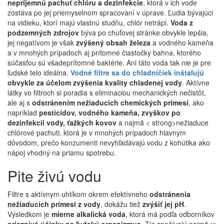
nepríjemnú pachuť chlóru a dezinfekcie
, ktorá v ich vode
zostáva po jej priemyselnom spracovaní v úprave. Ľudia bývajúci
na vidieku, ktorí majú vlastnú studňu, chlór netrápi.
Voda z
podzemných zdrojov
býva po chuťovej stránke obvykle lepšia,
jej negatívom je však
zvýšený obsah železa
a vodného kameňa
a v mnohých prípadoch aj prítomné čiastočky bahna, ktorého
súčasťou sú všadeprítomné baktérie. Ani táto voda tak nie je pre
ľudské telo ideálna.
Vodné filtre sa do chladničiek inštalujú
obvykle za účelom zvýšenia kvality chladenej vody
. Aktívne
látky vo filtroch si poradia s eliminaciou mechanických nečistôt,
ale aj s
odstránením nežiaducich chemických prímesí
, ako
napríklad
pesticídov, vodného kameňa, zvyškov po
dezinfekcii vody, ťažkých kovov
a najmä < strong>nežiaduce
chlórové pachuti, ktorá je v mnohých prípadoch hlavným
dôvodom, prečo konzumenti nevyhľadávajú vodu z kohútika ako
nápoj vhodný na priamu spotrebu.
Pite živú vodu
Filtre s aktívnym uhlíkom okrem efektívneho
odstránenia
nežiaducich prímesí z vody
, dokážu tiež
zvýšiť jej pH
.
Výsledkom je
mierne alkalická voda
, ktorá má podľa odborníkov