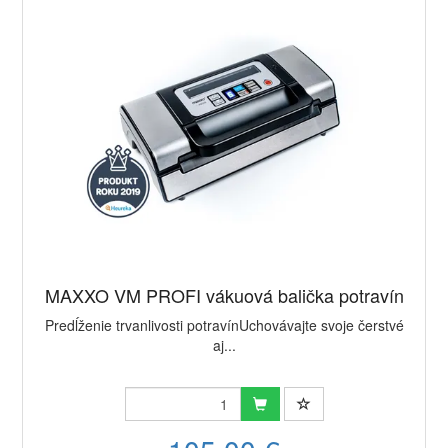
MAXXO VM PROFI vákuová balička potravín
Predĺženie trvanlivosti potravínUchovávajte svoje čerstvé
aj...