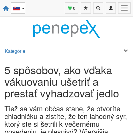
Toggle
Toggle
Togg
0
search
navigation
navi
Kategórie
5 spôsobov, ako vďaka
vákuovaniu ušetriť a
prestať vyhadzovať jedlo
Tiež sa vám občas stane, že otvoríte
chladničku a zistíte, že ten lahodný syr,
ktorý ste si šetrili k večernému
posedeniu, je plesnivý? Včerajšia