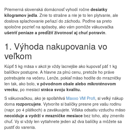
Priemerná slovenská domácnosť vyhodí ročne
desiatky
kilogramov jedla
. Znie to strašne a nie je to len plytvanie, ale
doslova splachovanie peňazí do záchodu. Poďme sa preto
spoločne pozrieť na spôsoby, ako vám pomôže vákuovačka
ušetriť peniaze a predĺžiť životnosť aj chuť potravín
.
1. Výhoda nakupovania vo
veľkom
Kúpiť 5 kg mäsa v akcii je vždy lacnejšie ako kupovať päť 1 kg
balíčkov postupne. A hlavne za plnú cenu, pretože ho práve
potrebujete na večeru. Lenže, pokiaľ mäso hodíte do mrazničky
len tak, ako bolo,
v pôvodnom obale alebo mikroténovom
vrecku
, po mesiaci
stráca svoju kvalitu.
S vákuovačkou, ako je spoľahlivá
Maxxo VM Profi
, si veľký nákup
doma
rozporcujete
. Vytvoríte si balíčky presne pre vašu rodinu
(napr. po 4 plátkoch) a zavákuujete. Vďaka odsatiu vzduchu mäso
neoxiduje a vydrží v mrazničke mesiace
bez toho, aby zmenilo
chuť. Vy si vždy len vytiahnete jeden až dva balíčky a môžete sa
pustiť do varenia.