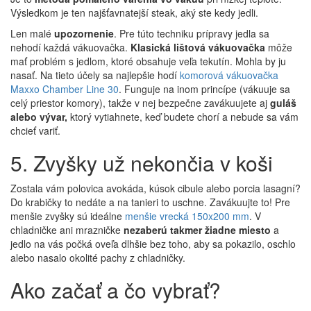
Výsledkom je ten najšťavnatejší steak, aký ste kedy jedli.
Len malé
upozornenie
. Pre túto techniku ​​prípravy jedla sa
nehodí každá vákuovačka.
Klasická lištová vákuovačka
môže
mať problém s jedlom, ktoré obsahuje veľa tekutín. Mohla by ju
nasať. Na tieto účely sa najlepšie hodí
komorová vákuovačka
Maxxo Chamber Line 30
. Funguje na inom princípe (vákuuje sa
celý priestor komory), takže v nej bezpečne zavákuujete aj
guláš
alebo vývar,
ktorý vytiahnete, keď budete chorí a nebude sa vám
chcieť variť.
5. Zvyšky už nekončia v koši
Zostala vám polovica avokáda, kúsok cibule alebo porcia lasagní?
Do krabičky to nedáte a na tanieri to uschne. Zavákuujte to! Pre
menšie zvyšky sú ideálne
menšie vrecká 150x200 mm
. V
chladničke ani mrazničke
nezaberú takmer žiadne miesto
a
jedlo na vás počká oveľa dlhšie bez toho, aby sa pokazilo, oschlo
alebo nasalo okolité pachy z chladničky.
Ako začať a čo vybrať?