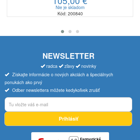
105,00 €
Nie je skladom
Kód: 200840
NEWSLETTER
radca
zľavy
novinky
Získajte informácie o nových akciách a špeciálnych
ponukách ako prvý
Odber newslettera môžete kedykoľvek zrušiť
Prihlásiť