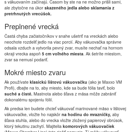
s vákuovaním začínajú. Časom by ste na ne možno prišli sami,
ale zbytočne na úkor
skazeného jedla alebo sklamania z
pretrhnutých vrecúšok.
Preplnené vrecká
Častá chyba začiatočníkov v snahe ušetriť na vreckách alebo
neochote rozdeliť jedlo na viac porcií. Aby vákuovačka správne
odsala vzduch a vytvorila pevný zvar, musíte nechať na hornom
okraji vrecka aspoň
5 cm voľného miesta
. Ak šetríte miestom,
zvar sa nemusí podariť.
Mokré miesto zvaru
Ak používate
klasickú lištovú vákuovačku
(ako je Maxxo VM
Profi), dbajte na to, aby miesto, kde sa bude fólia taviť, bolo
suché a čisté.
Mastnota alebo šťava z mäsa môže zabrániť
dokonalému spojeniu fólií.
Ak predsa len budete chcieť vákuovať marinované mäso v lištovej
vákuovačke, vložte ho najskôr
na hodinu do mrazničky,
aby
šťava stuhla, alebo do vrecka vložte zložený papierový obrúsok,
ktorý tekutinu zachytí. Majitelia
komorových vákuovačiek