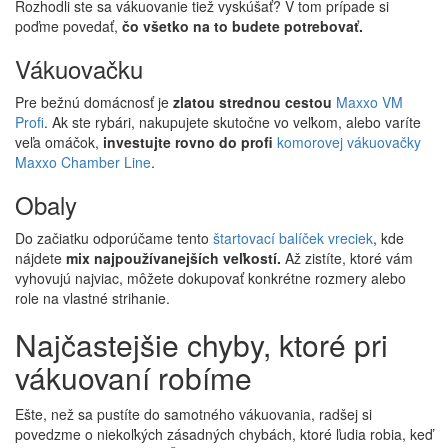
Rozhodli ste sa vákuovanie tiež vyskúšať? V tom prípade si
poďme povedať,
čo všetko na to budete potrebovať.
Vákuovačku
Pre bežnú domácnosť je
zlatou strednou cestou
Maxxo VM
Profi
. Ak ste rybári, nakupujete skutočne vo veľkom, alebo varíte
veľa omáčok,
investujte rovno do profi
komorovej vákuovačky
Maxxo Chamber Line
.
Obaly
Do začiatku odporúčame tento
štartovací balíček vreciek
, kde
nájdete
mix najpoužívanejších veľkostí.
Až zistíte, ktoré vám
vyhovujú najviac, môžete dokupovať konkrétne rozmery alebo
role na vlastné strihanie.
Najčastejšie chyby, ktoré pri
vákuovaní robíme
Ešte, než sa pustíte do samotného vákuovania, radšej si
povedzme o niekoľkých zásadných chybách, ktoré ľudia robia, keď