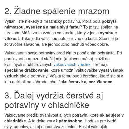
2. Žiadne spálenie mrazom
Vytiahli ste niekedy z mrazničky potravinu, ktorá bola
pokrytá
námrazou, vysušená a mala sivú farbu
? To je tzv. spálenina
mrazom. Môže za to vzduch vo vrecku, ktorý z jedla
vyťahuje
vlhkosť
. Také jedlo väčšinou putuje rovno do koša. Síce nie je
zdravotne závadné, ale jednoducho nechutí vôbec dobre.
Vákuovaním svoje potraviny pred týmto popálením ochránite. Pri
porciovaní a mrazení stačí jedlo (a hlavne mäso) uložiť do
kvalitných štruktúrovaných
vákuovacích vreciek
. Tie majú
špeciálne drážkovanie
, ktoré umožní vákuovačke
vysať všetok
vzduch
okolo potraviny. Vďaka tomu budú čerešne, ktoré ste si v
lete natrhali na záhrade, chutiť ako
čerstvé aj cez Vianoce
.
3. Ďalej vydržia čerstvé aj
potraviny v chladničke
Vákuovanie predĺži trvanlivosť aj tých potravín, ktoré
skladujete v
chladničke
. A to dokonca
až päťnásobne
. Hodí sa pre tvrdé
syry, údeniny, ale aj na čerstvú zeleninu. Pokiaľ vákuujete