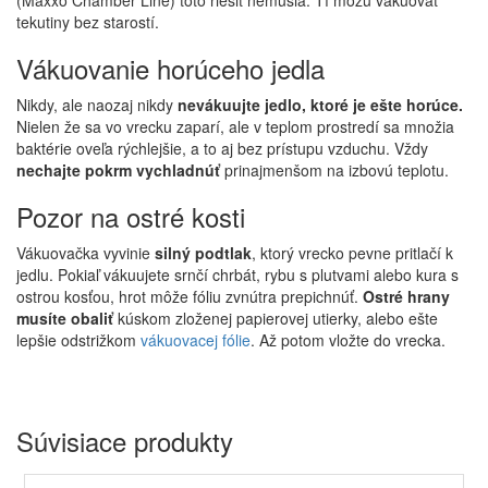
(Maxxo Chamber Line) toto riešiť nemusia. Tí môžu vákuovať
tekutiny bez starostí.
Vákuovanie horúceho jedla
Nikdy, ale naozaj nikdy
nevákuujte jedlo, ktoré je ešte horúce.
Nielen že sa vo vrecku zaparí, ale v teplom prostredí sa množia
baktérie oveľa rýchlejšie, a to aj bez prístupu vzduchu. Vždy
nechajte pokrm vychladnúť
prinajmenšom na izbovú teplotu.
Pozor na ostré kosti
Vákuovačka vyvinie
silný podtlak
, ktorý vrecko pevne pritlačí k
jedlu. Pokiaľ vákuujete srnčí chrbát, rybu s plutvami alebo kura s
ostrou kosťou, hrot môže fóliu zvnútra prepichnúť.
Ostré hrany
musíte obaliť
kúskom zloženej papierovej utierky, alebo ešte
lepšie odstrižkom
vákuovacej fólie
. Až potom vložte do vrecka.
Súvisiace produkty