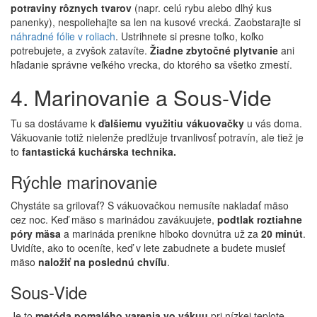
potraviny rôznych tvarov
(napr. celú rybu alebo dlhý kus
panenky), nespoliehajte sa len na kusové vrecká. Zaobstarajte si
náhradné fólie v roliach
. Ustrihnete si presne toľko, koľko
potrebujete, a zvyšok zatavíte.
Žiadne zbytočné plytvanie
ani
hľadanie správne veľkého vrecka, do ktorého sa všetko zmestí.
4. Marinovanie a Sous-Vide
Tu sa dostávame k
ďalšiemu využitiu vákuovačky
u vás doma.
Vákuovanie totiž nielenže predlžuje trvanlivosť potravín, ale tiež je
to
fantastická kuchárska technika.
Rýchle marinovanie
Chystáte sa grilovať? S vákuovačkou nemusíte nakladať mäso
cez noc. Keď mäso s marinádou zavákuujete,
podtlak roztiahne
póry mäsa
a marináda prenikne hlboko dovnútra už za
20 minút
.
Uvidíte, ako to oceníte, keď v lete zabudnete a budete musieť
mäso
naložiť na poslednú chvíľu
.
Sous-Vide
Je to
metóda pomalého varenia vo vákuu
pri nízkej teplote.