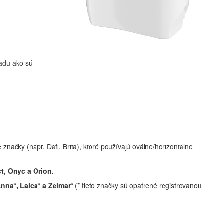
radu ako sú
 značky (napr. Dafi, Brita), ktoré používajú oválne/horizontálne
, Onyc a Orion.
Anna*, Laica* a Zelmar*
(* tieto značky sú opatrené registrovanou