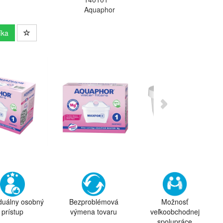
Aquaphor
íka
iduálny osobný
Bezproblémová
Možnosť
prístup
výmena tovaru
veľkoobchodnej
spolupráce