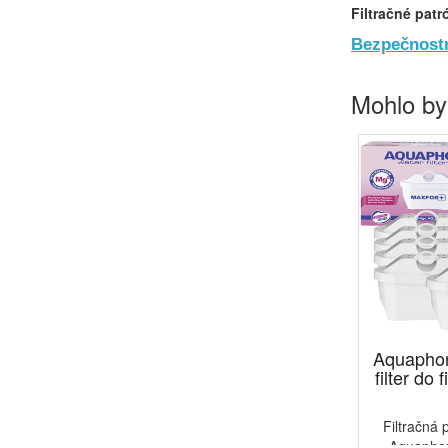
Filtračné pat
Bezpečnostn
Mohlo by
Aquapho
filter do 
Filtračná 
Aquapho