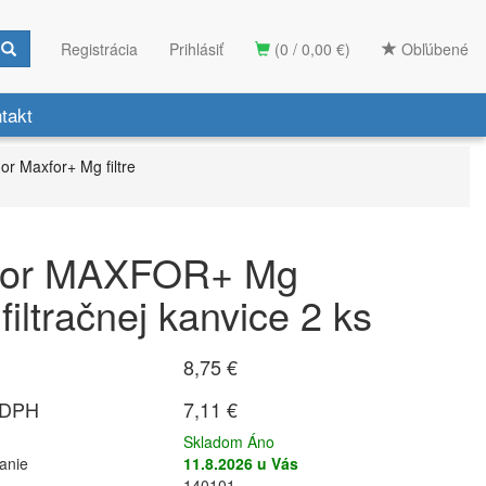
Registrácia
Prihlásiť
(0 / 0,00 €)
Obľúbené
takt
r Maxfor+ Mg filtre
hor MAXFOR+ Mg
o filtračnej kanvice 2 ks
8,75 €
 DPH
7,11 €
Skladom Áno
anie
11.8.2026 u Vás
140101