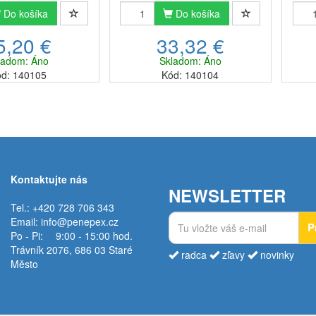
2 ksVzdať sa nákupu
horčíkom 8 ksVzdať sa nákupu
horč
Do košíka
Do košíka
dy v prospech pitia
balenej vody v prospech pitia
bale
5,20 €
33,32 €
j vody z filtračnej
filtrovanej vody z filtračnej
fi
mnoho výhod. Vďaka
kanvice má mnoho výhod. Vďaka
kanvi
ladom: Áno
Skladom: Áno
 zmene znížite spo...
tejto malej zmene znížite spot...
tejto
d: 140105
Kód: 140104
Kontaktujte nás
NEWSLETTER
Tel.: +420 728 706 343
Email:
info@penepex.cz
P
Po - Pi:
9:00 - 15:00 hod.
Trávník 2076, 686 03 Staré
radca
zľavy
novinky
Město