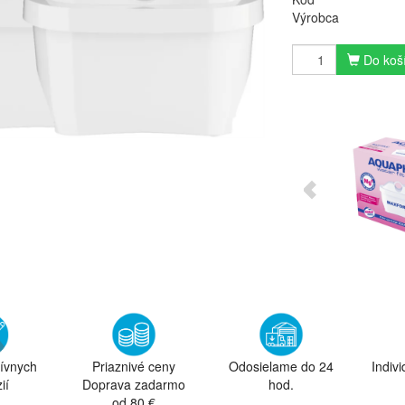
Výrobca
Do koš
tívnych
Priaznivé ceny
Odosielame do 24
Indiv
ií
Doprava zadarmo
hod.
od 80 €