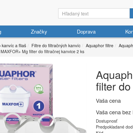
g
Značky
Doprava
Kon
o kanvíc a fliaš
Filtre do filtračných kanvíc
Aquaphor filtre
Aquapho
MAXFOR+ Mg filter do filtračnej kanvice 2 ks
Aquap
filter d
Vaša cena
Vaša cena bez
Dostupnosť
Predpokladané dod
Kód