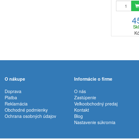
horčíkom 1
balenej vo
4
filtrovane
kanvice má 
Sk
tejto malej
Kó
O nákupe
Informácie o firme
Doprava
O nás
Platba
Zastúpenie
Reklamácia
Veľkoobchodný predaj
Obchodné podmienky
Kontakt
Ochrana osobných údajov
Blog
Nastavenie súkromia