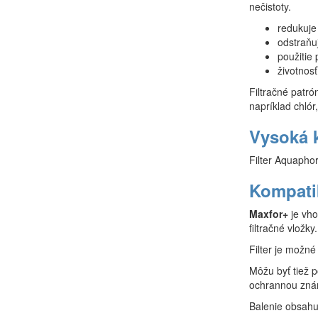
nečistoty.
redukuje
odstraňuj
použitie 
životnosť
Filtračné patr
napríklad chlór
Vysoká k
Filter Aquapho
Kompatib
Maxfor+
je vho
filtračné vložky.
Filter je možn
Môžu byť tiež p
ochrannou zná
Balenie obsahu