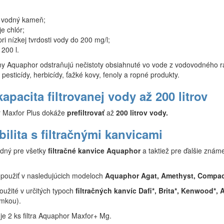
 vodný kameň;
e chlór;
pri nízkej tvrdosti vody do 200 mg/l;
 200 l.
óny Aquaphor odstraňujú nečistoty obsiahnuté vo vode z vodovodného 
, pesticídy, herbicídy, ťažké kovy, fenoly a ropné produkty.
apacita filtrovanej vody až 200 litrov
r Maxfor Plus dokáže
prefiltrovať
až
200 litrov vody.
ilita s filtračnými kanvicami
dný pre všetky
filtračné kanvice Aquaphor
a taktiež pre ďalšie známe
é použiť v nasledujúcich modeloch
Aquaphor Agat, Amethyst, Compact
oužité v určitých typoch
filtračných kanvíc Dafi*, Brita*, Kenwood*, 
mkou).
je 2 ks filtra Aquaphor Maxfor+ Mg.