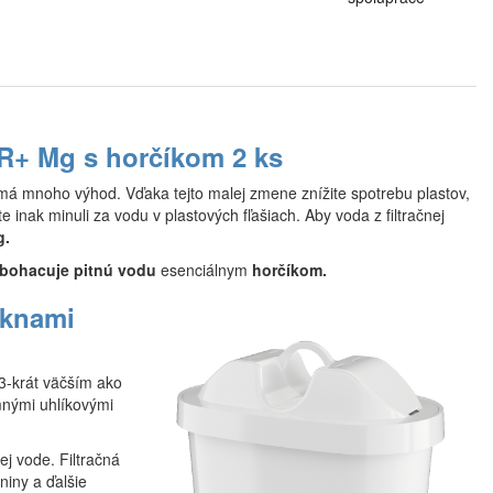
R+ Mg s horčíkom 2 ks
má mnoho výhod. Vďaka tejto malej zmene znížite spotrebu plastov,
e inak minuli za vodu v plastových fľašiach. Aby voda z filtračnej
g.
bohacuje pitnú vodu
esenciálnym
horčíkom.
áknami
3-krát väčším ako
mnými uhlíkovými
j vode. Filtračná
niny a ďalšie