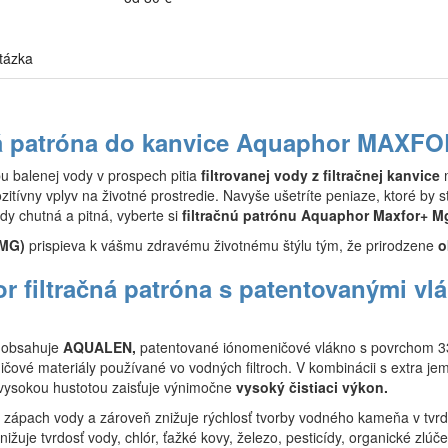
tázka
ná patróna do kanvice Aquaphor MAXFO
u balenej vody v prospech pitia
filtrovanej vody z filtračnej kanvice
itívny vplyv na životné prostredie. Navyše ušetríte peniaze, ktoré by st
dy chutná a pitná, vyberte si
filtračnú patrónu Aquaphor Maxfor+ M
(MG)
prispieva k vášmu zdravému životnému štýlu tým, že prirodzene
o
 filtračná patróna s patentovanými vl
g
obsahuje
AQUALEN,
patentované iónomeničové vlákno s povrchom 3
čové materiály používané vo vodných filtroch. V kombinácii s extra je
vysokou hustotou zaisťuje výnimočne
vysoký čistiaci výkon.
a zápach vody a zároveň znižuje rýchlosť tvorby vodného kameňa v tvrde
nižuje tvrdosť vody, chlór, ťažké kovy, železo, pesticídy, organické zlúče