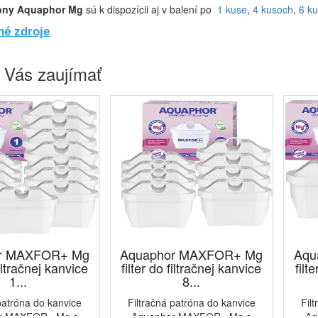
róny Aquaphor
Mg
sú k dispozícii aj v balení po
1 kuse
,
4 kusoch
,
6 k
é zdroje
 Vás zaujímať
r MAXFOR+ Mg
Aquaphor MAXFOR+ Mg
Aqu
filtračnej kanvice
filter do filtračnej kanvice
filt
1...
8...
patróna do kanvice
Filtračná patróna do kanvice
Fil
r MAXFOR+ Mg s
Aquaphor MAXFOR+ Mg s
Aq