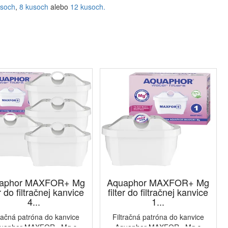
usoch
,
8 kusoch
alebo
12 kusoch.
aphor MAXFOR+ Mg
Aquaphor MAXFOR+ Mg
er do filtračnej kanvice
filter do filtračnej kanvice
4...
1...
tračná patróna do kanvice
Filtračná patróna do kanvice
uaphor MAXFOR+ Mg s
Aquaphor MAXFOR+ Mg s