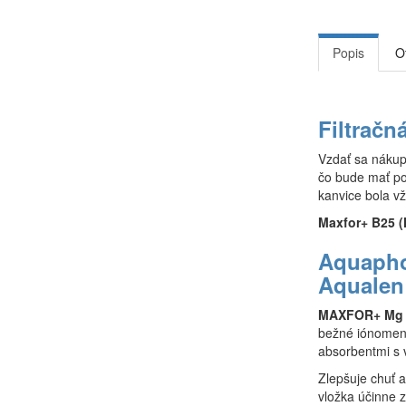
Popis
O
Filtrač
Vzdať sa nákup
čo bude mať poz
kanvice bola vž
Maxfor+ B25 
Aquaphor
Aqualen
MAXFOR+ M
bežné iónomeni
absorbentmi s 
Zlepšuje chuť 
vložka účinne z