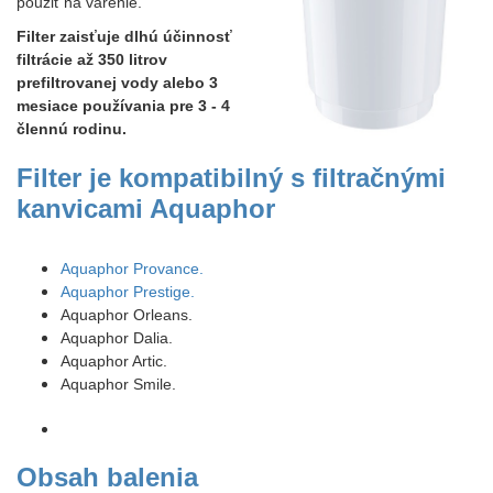
použiť na varenie.
Filter zaisťuje dlhú účinnosť
filtrácie až 350 litrov
prefiltrovanej vody alebo 3
mesiace používania pre 3 - 4
člennú rodinu.
Filter je kompatibilný s filtračnými
kanvicami Aquaphor
Aquaphor Provance.
Aquaphor Prestige.
Aquaphor Orleans.
Aquaphor Dalia.
Aquaphor Artic.
Aquaphor Smile.
Obsah balenia