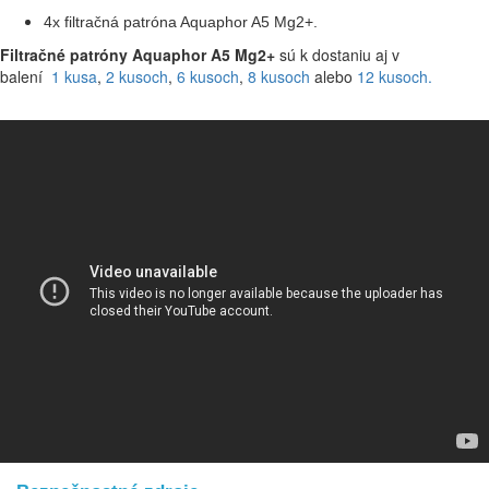
4x filtračná patróna Aquaphor A5 Mg2+.
Filtračné patróny Aquaphor A5 Mg2+
sú k dostaniu aj v
balení
1 kus
a
,
2 kusoch
,
6 kusoch
,
8 kusoch
alebo
12 kusoch.