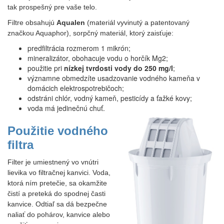
tak prospešný pre vaše telo.
Filtre obsahujú
Aqualen
(materiál vyvinutý a patentovaný
značkou Aquaphor), sorpčný materiál, ktorý zaisťuje:
predfiltrácia rozmerom 1 mikrón;
mineralizátor, obohacuje vodu o horčík Mg2;
použitie pri
nízkej tvrdosti vody do 250 mg/l
;
významne obmedzíte usadzovanie vodného kameňa v
domácich elektrospotrebičoch;
odstráni chlór, vodný kameň, pesticídy a ťažké kovy;
voda má jedinečnú chuť.
Použitie vodného
filtra
Filter je umiestnený vo vnútri
lievika vo filtračnej kanvici. Voda,
ktorá ním pretečie, sa okamžite
čistí a preteká do spodnej časti
kanvice. Odtiaľ sa dá bezpečne
naliať do pohárov, kanvice alebo