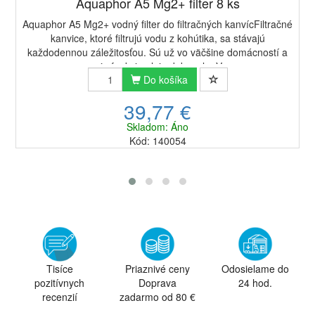
Aquaphor A5 Mg2+ filter 8 ks
Aquaphor A5 Mg2+ vodný filter do filtračných kanvícFiltračné
kanvice, ktoré filtrujú vodu z kohútika, sa stávajú
každodennou záležitosťou. Sú už vo väčšine domácností a
svoju funkciu plnia dokonale. V...
Do košíka
39,77 €
Skladom: Áno
Kód: 140054
Tisíce
Priaznivé ceny
Odosielame do
pozitívnych
Doprava
24 hod.
recenzií
zadarmo od 80 €