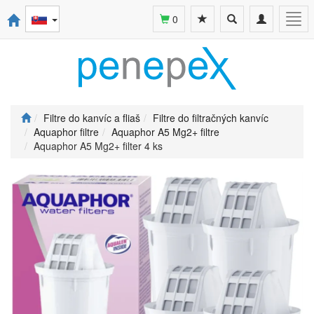
Toggle
Toggle
Togg
0
search
navigation
navi
Filtre do kanvíc a fliaš
Filtre do filtračných kanvíc
Aquaphor filtre
Aquaphor A5 Mg2+ filtre
Aquaphor A5 Mg2+ filter 4 ks