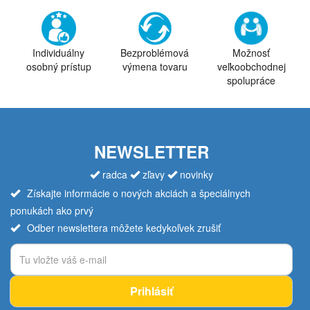
Individuálny
Bezproblémová
Možnosť
osobný prístup
výmena tovaru
veľkoobchodnej
spolupráce
NEWSLETTER
radca
zľavy
novinky
Získajte informácie o nových akciách a špeciálnych
ponukách ako prvý
Odber newslettera môžete kedykoľvek zrušiť
Prihlásiť