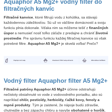
Aquaphor A5 Mg2+ vodný filter do
filtračných kanvíc
Filtračné kanvice
, ktoré filtrujú vodu z kohútika, sa stávajú
každodennou záležitosťou. Sú už vo väčšine domácností a svoju
funkciu plnia dokonale. Vďaka nim sa môžeme tešiť z
finančných
úspor
a nemusieť nosiť toľko záťaže z predajne a chrániť
životné
prostredie
. Pre správnu funkciu každej filtračnej kanvice sú však
potrebné filtre.
Aquaphor A5 Mg2+
je skvelá voľba! Prečo?
Vodný filter Aquaphor filter A5 Mg2+
Filtračné patróny Aquaphor A5 Mg2+
účinne odstraňujú
nečistoty obsiahnuté vo vode z vodovodného poriadku, ako sú
napríklad
chlór, pesticídy, herbicídy, ťažké kovy, fenoly a
ropné produkty
. Tým je zaistené, že nápoje budú zdravšie,
chutnejšie a bez zápachu chlóru a navyše
obohatené o horčík
,