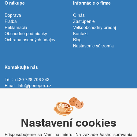
O nákupe
Informácie o firme
Doprava
O nás
Platba
Zastúpenie
Reklamácia
Veľkoobchodný predaj
Obchodné podmienky
Kontakt
Ochrana osobných údajov
Blog
Nastavenie súkromia
Kontaktujte nás
Tel.: +420 728 706 343
Email:
info@penepex.cz
Po - Pi:
9:00 - 15:00 hod.
Trávník 2076, 686 03 Staré Město
Nastavení cookies
Prispôsobujeme sa Vám na mieru. Na základe Vášho správania